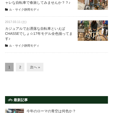
ャレな自転車で春旅してみませんか？？♪
ル・サイク静岡モディ
2017.03.11 (土)
カジュアルでお洒落な自転車といえば
CHASSEでしょ☆17年モデル全色揃ってま
す♪
ル・サイク静岡モディ
1
2
次へ »
最新記事
今年のローマの青空は何色か？