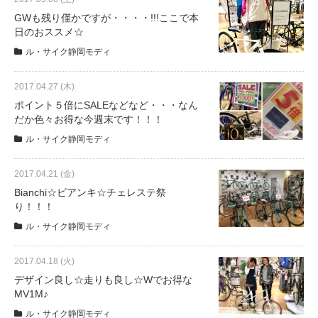
GWも残り僅かですが・・・・!!!ここで本
日のおススメ☆
ル・サイク静岡モディ
2017.04.27 (木)
ポイント５倍にSALEなどなど・・・なん
だか色々お得な今週末です！！！
ル・サイク静岡モディ
2017.04.21 (金)
Bianchi☆ビアンキ☆チェレステ祭
り！！！
ル・サイク静岡モディ
2017.04.18 (火)
デザイン良し☆走りも良し☆Wでお得な
MV1M♪
ル・サイク静岡モディ