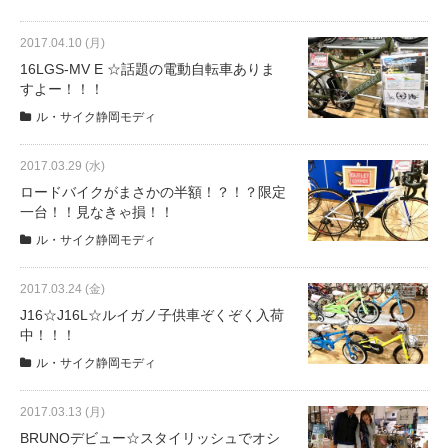
2017.04.10 (月)
16LGS-MV E ☆話題の電動自転車ありま
すよー！！！
ル・サイク静岡モディ
2017.03.29 (水)
ロードバイクがまさかの半額！？！？限定
一台！！見なきゃ損！！
ル・サイク静岡モディ
2017.03.24 (金)
J16☆J16L☆ルイガノ子供車ぞくぞく入荷
中！！！
ル・サイク静岡モディ
2017.03.13 (月)
BRUNOデビュー☆スタイリッシュでオシ