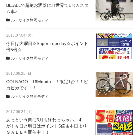
サービス全般
BE.ALLで超絶お洒落に♪♪世界で1台カスタ
ム車♪
ル・サイク静岡モディ
修理・メンテナンス工賃
2017.07.04 (火)
盗難保証
今日は火曜日☆Super Tuesday☆ポイント
倍5倍☆
ル・サイク静岡モディ
SpotMateログイン
2017.06.25 (日)
COLNAGO 16Mondo！！限定1台！！ピ
オリジナル自転車
カピカです！！
ル・サイク静岡モディ
PB全車種カタログ
2017.06.24 (土)
あっという間に6月も終わっちゃいます
Norwayシリーズ
が！今日と明日はポイント5倍＆本日より
ＳＡＬＥも開催中！！