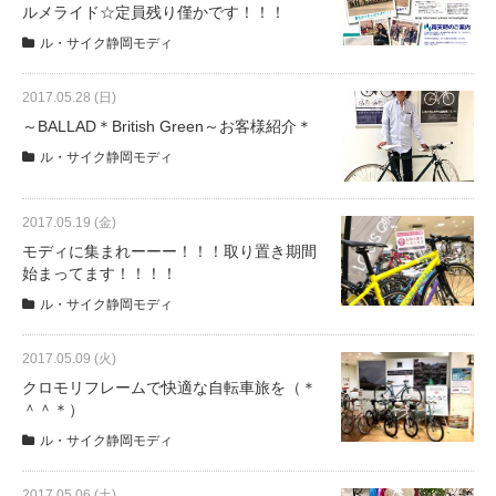
ルメライド☆定員残り僅かです！！！
ル・サイク静岡モディ
法人様
2017.05.28 (日)
～BALLAD＊British Green～お客様紹介＊
法人様向け割引
ル・サイク静岡モディ
その他
2017.05.19 (金)
モディに集まれーーー！！！取り置き期間
お問い合わせ
始まってます！！！！
ル・サイク静岡モディ
会社概要
2017.05.09 (火)
クロモリフレームで快適な自転車旅を（＊
個人情報保護
＾＾＊）
ル・サイク静岡モディ
2017.05.06 (土)