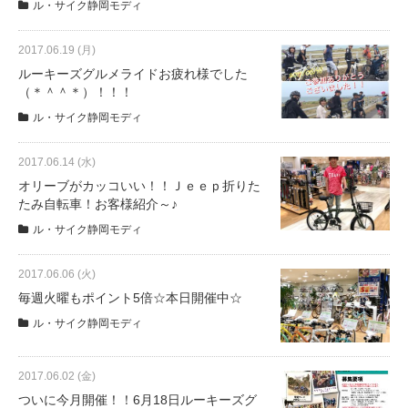
ル・サイク静岡モディ
eVita
2017.06.19 (月)
コンテンツ
ルーキーズグルメライドお疲れ様でした
（＊＾＾＊）！！！
店舗ブログ
ル・サイク静岡モディ
2017.06.14 (水)
イベント
オリーブがカッコいい！！Ｊｅｅｐ折りた
たみ自転車！お客様紹介～♪
ル・サイク静岡モディ
特集
2017.06.06 (火)
毎週火曜もポイント5倍☆本日開催中☆
メディア
ル・サイク静岡モディ
求人情報
2017.06.02 (金)
ついに今月開催！！6月18日ルーキーズグ
募集中の求人情報