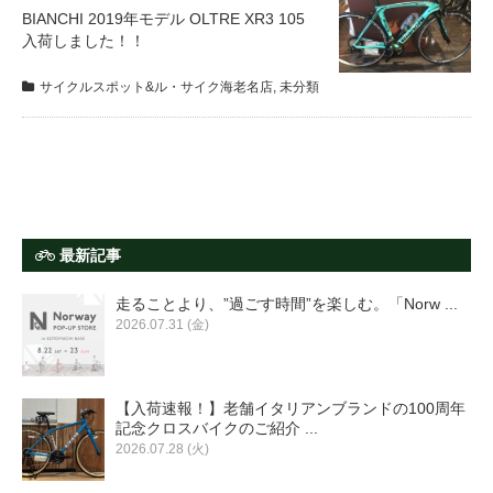
サービス全般
BIANCHI 2019年モデル OLTRE XR3 105
入荷しました！！
修理・メンテナンス工賃
サイクルスポット&ル・サイク海老名店
,
未分類
盗難保証
SpotMateログイン
最新記事
オリジナル自転車
走ることより、”過ごす時間”を楽しむ。「Norw ...
2026.07.31 (金)
PB全車種カタログ
【入荷速報！】老舗イタリアンブランドの100周年
記念クロスバイクのご紹介 ...
Norwayシリーズ
2026.07.28 (火)