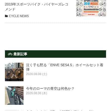
サービス全般
2019年スポーツバイク・バイヤーズレコ
メンド
CYCLE NEWS
修理・メンテナンス工賃
盗難保証
SpotMateログイン
最新記事
泣く子も黙る「ENVE SES4.5」ホイールセット着
オリジナル自転車
弾
2026.08.08 (土)
PB全車種カタログ
今年のローマの青空は何色か？
2026.08.06 (木)
Norwayシリーズ