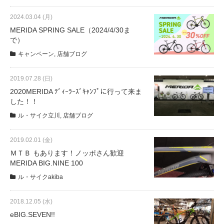
eVita
2024.03.04 (月)
MERIDA SPRING SALE（2024/4/30ま
コンテンツ
で）
キャンペーン
,
店舗ブログ
店舗ブログ
2019.07.28 (日)
2020MERIDA ﾃﾞｨｰﾗｰｽﾞｷｬﾝﾌﾟに行って来ま
イベント
した！！
ル・サイク立川
,
店舗ブログ
特集
2019.02.01 (金)
ＭＴＢ もあります！ノッポさん歓迎
MERIDA BIG.NINE 100
メディア
ル・サイクakiba
求人情報
2018.12.05 (水)
eBIG.SEVEN!!
募集中の求人情報