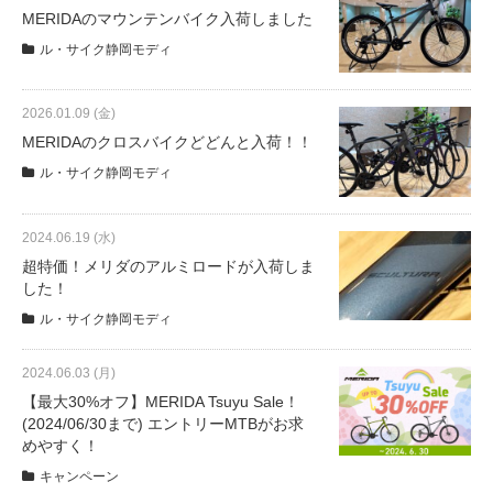
サービス全般
MERIDAのマウンテンバイク入荷しました
ル・サイク静岡モディ
修理・メンテナンス工賃
2026.01.09 (金)
MERIDAのクロスバイクどどんと入荷！！
盗難保証
ル・サイク静岡モディ
SpotMateログイン
2024.06.19 (水)
超特価！メリダのアルミロードが入荷しま
した！
オリジナル自転車
ル・サイク静岡モディ
PB全車種カタログ
2024.06.03 (月)
【最大30%オフ】MERIDA Tsuyu Sale！
(2024/06/30まで) エントリーMTBがお求
Norwayシリーズ
めやすく！
キャンペーン