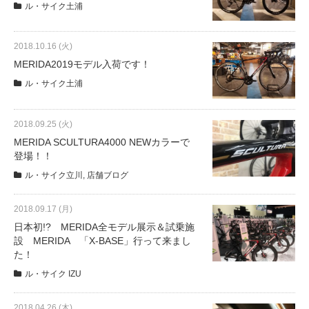
ル・サイク土浦
法人様
2018.10.16 (火)
MERIDA2019モデル入荷です！
法人様向け割引
ル・サイク土浦
その他
2018.09.25 (火)
MERIDA SCULTURA4000 NEWカラーで
登場！！
お問い合わせ
ル・サイク立川
,
店舗ブログ
会社概要
2018.09.17 (月)
日本初!? MERIDA全モデル展示＆試乗施
設 MERIDA 「X-BASE」行って来まし
個人情報保護
た！
ル・サイク IZU
2018.04.26 (木)