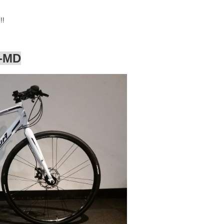
!
-MD