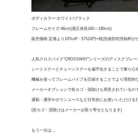
ボディカラー:ホワイト/ブラック
フレームサイズ:46cm(適正身長160～180cm)
販売価格:定価より10%off・57510円+税(別途防犯登録料が
人気クロスバイク”CROSSWAY”シリーズのディスクブレ
シートステーとチェーンステーを扁平化することで乗り心
機械を使ってフレームパイプを圧縮することでより理想的
メーカーオプションで前カゴ・泥除けも用意されているの
通勤・通学やタウンユースなど日常的にお使いいただける1
(前カゴ・泥除けはメーカーお取り寄せとなります)
もう一台は…