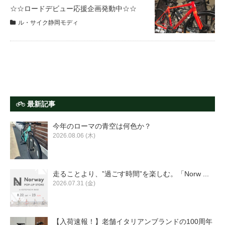
サービス全般
☆☆ロードデビュー応援企画発動中☆☆
ル・サイク静岡モディ
修理・メンテナンス工賃
盗難保証
SpotMateログイン
最新記事
今年のローマの青空は何色か？
オリジナル自転車
2026.08.06 (木)
PB全車種カタログ
走ることより、”過ごす時間”を楽しむ。「Norw ...
2026.07.31 (金)
Norwayシリーズ
【入荷速報！】老舗イタリアンブランドの100周年