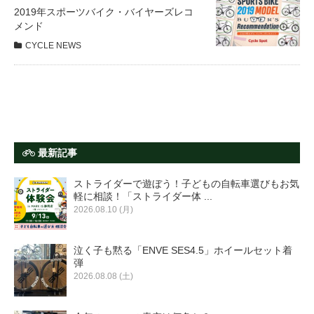
サービス全般
2019年スポーツバイク・バイヤーズレコ
メンド
CYCLE NEWS
修理・メンテナンス工賃
盗難保証
SpotMateログイン
最新記事
ストライダーで遊ぼう！子どもの自転車選びもお気
オリジナル自転車
軽に相談！「ストライダー体 ...
2026.08.10 (月)
PB全車種カタログ
泣く子も黙る「ENVE SES4.5」ホイールセット着
弾
Norwayシリーズ
2026.08.08 (土)