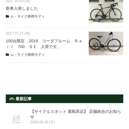
2017.10.03 (火)
eVita
新車入荷しました
ル・サイク静岡モディ
コンテンツ
2017.07.27 (木)
店舗ブログ
100台限定 2018 コーダブルーム Ｒａ
ｉｌ 700 ＳＥ 入荷です。
ル・サイク静岡モディ
イベント
特集
メディア
最新記事
求人情報
【サイクルスポット 鹿島田店】 店舗統合のお知ら
せ
2026.08.10 (月)
募集中の求人情報