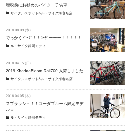
サービス全般
増税前にお勧めのバイク 子供車
サイクルスポット&ル・サイク海老名店
修理・メンテナンス工賃
2018.08.09 (木)
でっかくﾄﾞｰﾀﾞ！！ｺｰﾀﾞーーー！！！！！
盗難保証
ル・サイク静岡モディ
SpotMateログイン
2018.04.15 (日)
2019 KhodaaBloom Rail700 入荷しました
オリジナル自転車
サイクルスポット&ル・サイク海老名店
PB全車種カタログ
2018.04.05 (木)
スプラッシュ！！コーダブルーム限定モデ
ル☆
Norwayシリーズ
ル・サイク静岡モディ