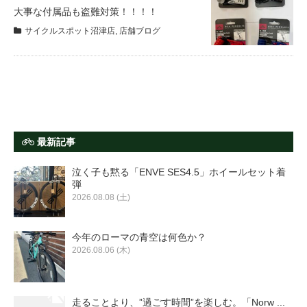
サービス全般
大事な付属品も盗難対策！！！！
サイクルスポット沼津店
,
店舗ブログ
修理・メンテナンス工賃
盗難保証
SpotMateログイン
最新記事
泣く子も黙る「ENVE SES4.5」ホイールセット着
オリジナル自転車
弾
2026.08.08 (土)
PB全車種カタログ
今年のローマの青空は何色か？
2026.08.06 (木)
Norwayシリーズ
走ることより、”過ごす時間”を楽しむ。「Norw ...