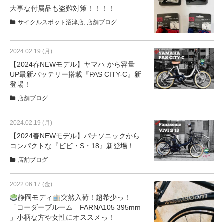
サービス全般
大事な付属品も盗難対策！！！！
サイクルスポット沼津店
,
店舗ブログ
修理・メンテナンス工賃
2024.02.19 (月)
【2024春NEWモデル】ヤマハ から容量
盗難保証
UP最新バッテリー搭載『PAS CITY-C』新
登場！
店舗ブログ
SpotMateログイン
2024.02.19 (月)
オリジナル自転車
【2024春NEWモデル】パナソニックから
コンパクトな『ビビ・S・18』新登場！
店舗ブログ
PB全車種カタログ
2022.06.17 (金)
Norwayシリーズ
静岡モディ
突然入荷！超希少っ！
「コーダーブルーム FARNA105 395mm
」小柄な方や女性にオススメっ！