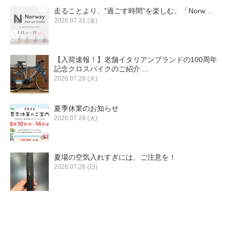
eVita
走ることより、”過ごす時間”を楽しむ。「Norw ...
2026.07.31 (金)
コンテンツ
【入荷速報！】老舗イタリアンブランドの100周年
店舗ブログ
記念クロスバイクのご紹介 ...
2026.07.28 (火)
イベント
夏季休業のお知らせ
2026.07.28 (火)
特集
夏場の空気入れすぎには、ご注意を！
2026.07.26 (日)
メディア
求人情報
募集中の求人情報