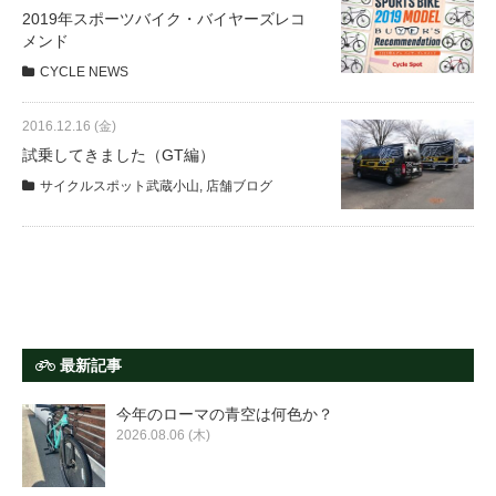
サービス全般
2019年スポーツバイク・バイヤーズレコ
メンド
CYCLE NEWS
修理・メンテナンス工賃
2016.12.16 (金)
盗難保証
試乗してきました（GT編）
サイクルスポット武蔵小山
,
店舗ブログ
SpotMateログイン
オリジナル自転車
PB全車種カタログ
最新記事
今年のローマの青空は何色か？
Norwayシリーズ
2026.08.06 (木)