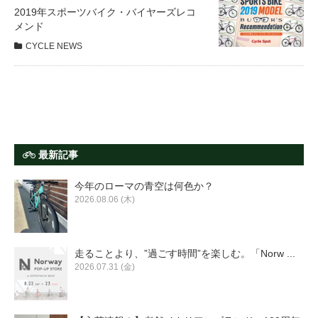
サービス全般
2019年スポーツバイク・バイヤーズレコ
メンド
CYCLE NEWS
修理・メンテナンス工賃
盗難保証
SpotMateログイン
最新記事
今年のローマの青空は何色か？
オリジナル自転車
2026.08.06 (木)
PB全車種カタログ
走ることより、”過ごす時間”を楽しむ。「Norw ...
2026.07.31 (金)
Norwayシリーズ