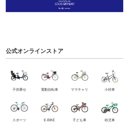
eVita
コンテンツ
店舗ブログ
公式オンラインストア
イベント
特集
子供乗せ
電動自転車
ママチャリ
小径車
メディア
求人情報
スポーツ
E-BIKE
子ども車
幼児車
募集中の求人情報