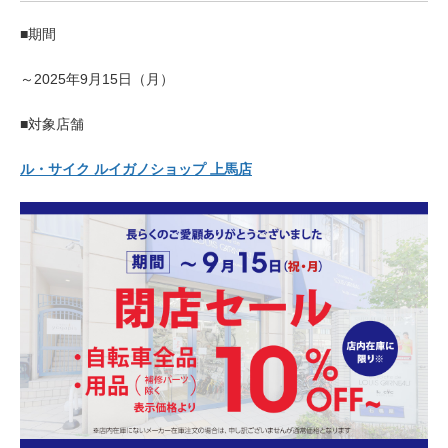
サービス全般
■期間
修理・メンテナンス工賃
～2025年9月15日（月）
■対象店舗
盗難保証
ル・サイク ルイガノショップ 上馬店
SpotMateログイン
オリジナル自転車
PB全車種カタログ
Norwayシリーズ