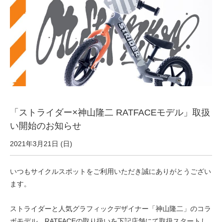
サービス全般
修理・メンテナンス工賃
盗難保証
SpotMateログイン
「ストライダー×神山隆二 RATFACEモデル」取扱
い開始のお知らせ
オリジナル自転車
2021年3月21日 (日)
PB全車種カタログ
いつもサイクルスポットをご利用いただき誠にありがとうござい
ます。
Norwayシリーズ
ストライダーと人気グラフィックデザイナー「神山隆二」のコラ
ボモデル、RATFACEの取り扱いを下記店舗にて取扱スタートし