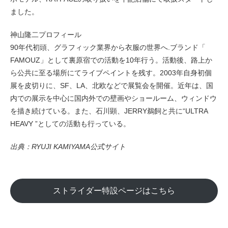
eVita
ました。
神山隆二プロフィール
コンテンツ
90年代初頭、グラフィック業界から衣服の世界へ.ブランド「
FAMOUZ」として裏原宿での活動を10年行う。活動後、路上か
店舗ブログ
ら公共に至る場所にてライブペイントを残す。2003年自身初個
展を皮切りに、SF、LA、北欧などで展覧会を開催。近年は、国
内での展示を中心に国内外での壁画やショールーム、ウィンドウ
イベント
を描き続けている。また、石川顕、JERRY鵜飼と共に“ULTRA
HEAVY ”としての活動も行っている。
特集
出典：
RYUJI KAMIYAMA公式サイト
メディア
ストライダー特設ページはこちら
求人情報
募集中の求人情報