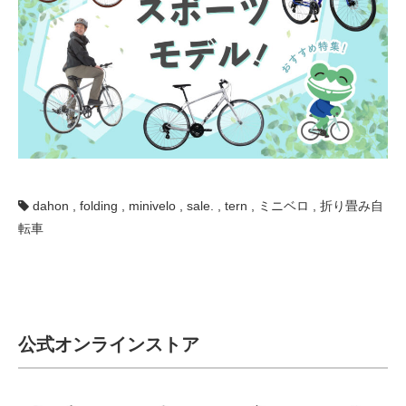
dahon
,
folding
,
minivelo
,
sale.
,
tern
,
ミニベロ
,
折り畳み自
転車
公式オンラインストア