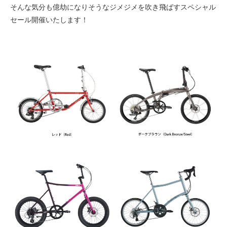
eVita
そんな気分も億劫になりそうなジメジメを吹き飛ばすスペシャル
セール開催いたします！
コンテンツ
店舗ブログ
イベント
特集
メディア
求人情報
募集中の求人情報