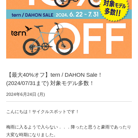
サービス全般
修理・メンテナンス工賃
盗難保証
SpotMateログイン
【最大40%オフ】tern / DAHON Sale！
オリジナル自転車
(2024/07/31まで) 対象モデル多数！
2024年6月24日 (月)
PB全車種カタログ
こんにちは！サイクルスポットです！
Norwayシリーズ
梅雨に入るようで入らない．．．降ったと思うと豪雨であったり
大変な時期になりました。