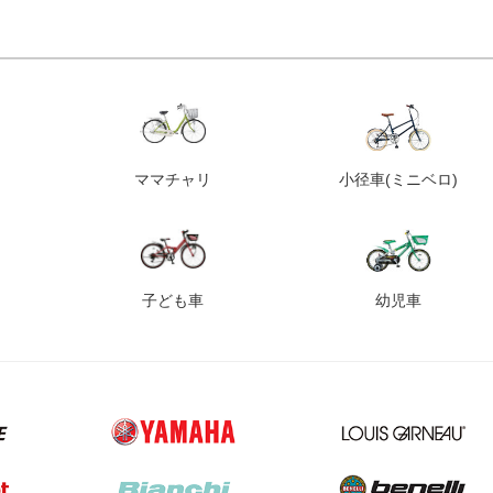
ママチャリ
小径車
(ミニベロ)
子ども車
幼児車