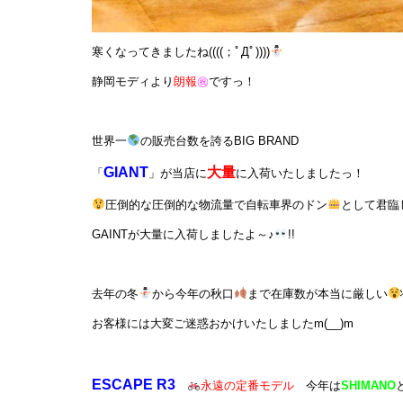
寒くなってきましたね((((；ﾟДﾟ))))
静岡モディより
朗報
㊗
ですっ！
世界一
の販売台数を誇るBIG BRAND
GIANT
大量
「
」が当店に
に入荷いたしましたっ！
圧倒的な圧倒的な物流量で自転車界のドン
として君臨
GAINTが大量に入荷しましたよ～♪
!!
去年の冬
から今年の秋口
まで在庫数が本当に厳しい
お客様には大変ご迷惑おかけいたしましたm(__)m
ESCAPE R3
永遠の定番モデル
今年は
SHIMANO