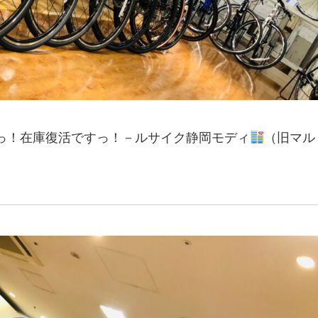
ましたっ！在庫復活ですっ！－ルサイク静岡モディ
（旧マル