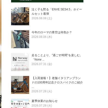
泣く子も黙る「ENVE SES4.5」ホイー
ルセット着弾
2026.08.08 (土)
今年のローマの青空は何色か？
2026.08.06 (木)
走ることより、”過ごす時間”を楽しむ。
「Norw ...
2026.07.31 (金)
【入荷速報！】老舗イタリアンブラン
ドの100周年記念クロスバイクのご紹介
...
2026.07.28 (火)
夏季休業のお知らせ
2026.07.28 (火)