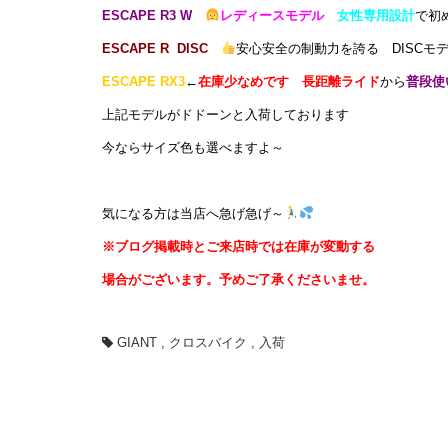
ESCAPE R3 W
レディースモデル
女性専用設計
で初
ESCAPE R DISC
安心安全の制動力を誇る DISCモ
ESCAPE RX3
←
在庫少なめです
長距離ライド
から
普段使
上記モデルがドドーンと入荷しております
今ならサイズ色も選べますよ～
気になる方は当店へ急げ急げ
～
※ブログ掲載時とご来店時では
在庫が変動する
場合がございます。
予めご了承くださいませ。
GIANT
,
クロスバイク
,
入荷