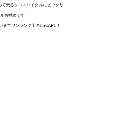
めて乗るクロスバイク
にピッタリ
デルお勧めです
い
までワンランク上のESCAPE！