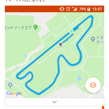
く４．５ｋｍほどあります。
eVita
コンテンツ
店舗ブログ
イベント
特集
メディア
求人情報
募集中の求人情報