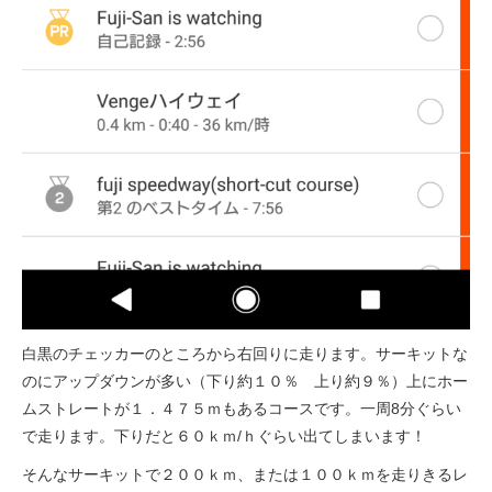
法人様
法人様向け割引
その他
お問い合わせ
会社概要
白黒のチェッカーのところから右回りに走ります。サーキットな
のにアップダウンが多い（下り約１０％ 上り約９％）上にホー
個人情報保護
ムストレートが１．４７５ｍもあるコースです。一周8分ぐらい
で走ります。下りだと６０ｋｍ/ｈぐらい出てしまいます！
そんなサーキットで２００ｋｍ、または１００ｋｍを走りきるレ