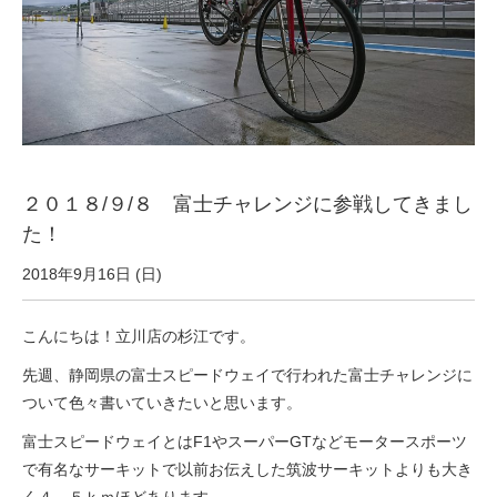
サービス全般
修理・メンテナンス工賃
盗難保証
２０１８/９/８ 富士チャレンジに参戦してきまし
SpotMateログイン
た！
2018年9月16日 (日)
オリジナル自転車
こんにちは！立川店の杉江です。
PB全車種カタログ
先週、静岡県の富士スピードウェイで行われた富士チャレンジに
ついて色々書いていきたいと思います。
Norwayシリーズ
富士スピードウェイとはF1やスーパーGTなどモータースポーツ
で有名なサーキットで以前お伝えした筑波サーキットよりも大き