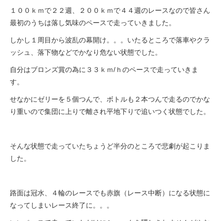
１００ｋｍで２２週、２００ｋｍで４４週のレースなので皆さん
最初のうちは落し気味のペースで走っていきました。
しかし１周目から波乱の幕開け。。。いたるところで落車やクラ
ッシュ、落下物などでかなり危ない状態でした。
自分はブロンズ賞の為に３３ｋｍ/ｈのペースで走っていきま
す。
せなかにゼリーを５個つんで、ボトルも２本つんで走るのでかな
り重いので集団に上りで離され平地下りで追いつく状態でした。
そんな状態で走っていたちょうど半分のところで悲劇が起こりま
した。
路面は冠水、４輪のレースでも赤旗（レース中断）になる状態に
なってしまいレース終了に。。。