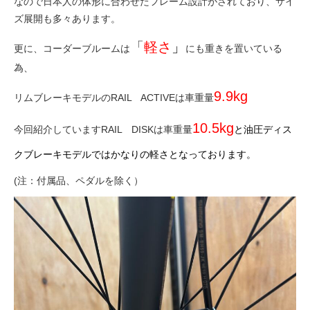
なので日本人の体形に合わせたフレーム設計がされており、サイ
ズ展開も多々あります。
法人様
「
軽さ
」
更に、コーダーブルームは
にも重きを置いている
為、
法人様向け割引
9.9kg
リムブレーキモデルのRAIL ACTIVEは車重量
その他
10.5kg
今回紹介していますRAIL DISKは車重量
と油圧ディス
クブレーキモデルではかなりの軽さとなっております。
お問い合わせ
(注：付属品、ペダルを除く）
会社概要
個人情報保護