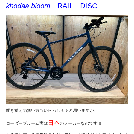
eVita
khodaa bloom
RAIL DISC
コンテンツ
店舗ブログ
イベント
特集
メディア
聞き覚えの無い方もいらっしゃると思いますが、
求人情報
日本
コーダーブルーム実は
のメーカーなのです!!!
募集中の求人情報