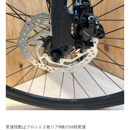
変速段数はフロント２枚リア8枚の16段変速