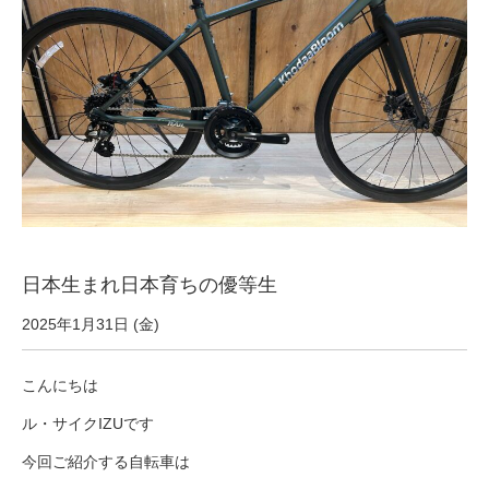
サービス全般
修理・メンテナンス工賃
盗難保証
SpotMateログイン
日本生まれ日本育ちの優等生
オリジナル自転車
2025年1月31日 (金)
PB全車種カタログ
こんにちは
ル・サイクIZUです
Norwayシリーズ
今回ご紹介する自転車は