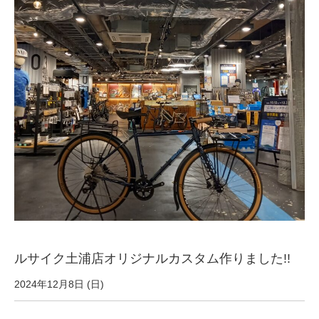
サービス全般
修理・メンテナンス工賃
盗難保証
SpotMateログイン
オリジナル自転車
PB全車種カタログ
ルサイク土浦店オリジナルカスタム作りました!!
Norwayシリーズ
2024年12月8日 (日)