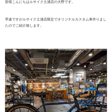
皆様こんにちはルサイク土浦店の大野です。
eVita
コンテンツ
早速ですがルサイク土浦店限定でオリジナルカスタム車作りまし
たのでご紹介致します。
店舗ブログ
イベント
特集
メディア
求人情報
募集中の求人情報