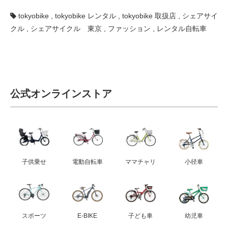
tokyobike
,
tokyobike レンタル
,
tokyobike 取扱店
,
シェアサイ
クル
,
シェアサイクル 東京
,
ファッション
,
レンタル自転車
法人様
法人様向け割引
その他
公式オンラインストア
お問い合わせ
会社概要
子供乗せ
電動自転車
ママチャリ
小径車
個人情報保護
スポーツ
E-BIKE
子ども車
幼児車