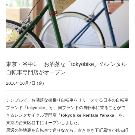
サービス全般
修理・メンテナンス工賃
盗難保証
SpotMateログイン
東京・谷中に、お洒落な「tokyobike」のレンタル
自転車専門店がオープン
オリジナル自転車
2016年10月7日 (金)
PB全車種カタログ
シンプルで、お洒落な街乗り自転車をリリースする日本の自転車
ブランド「tokyobike」が、同ブランドの自転車に乗ることがで
きるレンタサイクル専門店
「tokyobike Rentals Yanaka」
を、
Norwayシリーズ
東京の台東区谷中にオープンしました。
周辺の路地裏を自転車で巡りながら、古き良き下町風情が残る町