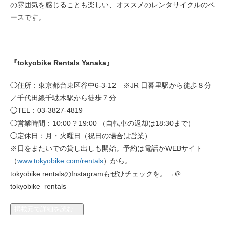
の雰囲気を感じることも楽しい、オススメのレンタサイクルのベ
eVita
ースです。
コンテンツ
『tokyobike Rentals Yanaka』
店舗ブログ
◯住所：東京都台東区谷中6-3-12 ※JR 日暮里駅から徒歩８分
／千代田線千駄木駅から徒歩７分
イベント
◯TEL：03-3827-4819
◯営業時間：10:00 ? 19:00 （自転車の返却は18:30まで）
特集
◯定休日：月・火曜日（祝日の場合は営業）
※日をまたいでの貸し出しも開始。予約は電話かWEBサイト
（
www.tokyobike.com/rentals
）から。
メディア
tokyobike rentalsのInstagramもぜひチェックを。→＠
tokyobike_rentals
求人情報
掲載元で詳細を読む…
募集中の求人情報