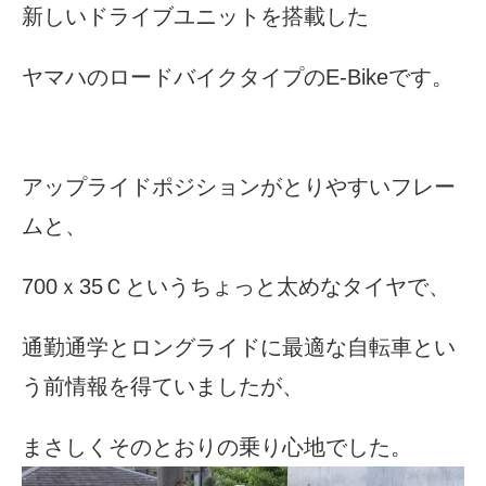
eVita
新しいドライブユニットを搭載した
ヤマハのロードバイクタイプのE-Bikeです。
コンテンツ
店舗ブログ
アップライドポジションがとりやすいフレー
イベント
ムと、
700ｘ35Ｃというちょっと太めなタイヤで、
特集
通勤通学とロングライドに最適な自転車とい
メディア
う前情報を得ていましたが、
求人情報
まさしくそのとおりの乗り心地でした。
募集中の求人情報