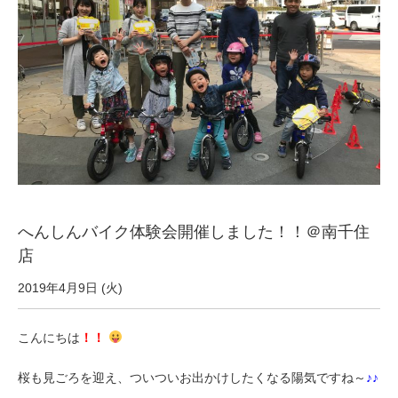
サービス全般
修理・メンテナンス工賃
盗難保証
SpotMateログイン
へんしんバイク体験会開催しました！！＠南千住
オリジナル自転車
店
PB全車種カタログ
2019年4月9日 (火)
こんにちは
！！
Norwayシリーズ
桜も見ごろを迎え、ついついお出かけしたくなる陽気ですね～
♪♪