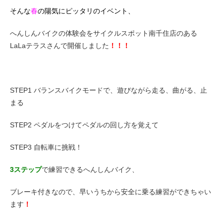
eVita
そんな
春
の陽気にピッタリのイベント、
へんしんバイクの体験会をサイクルスポット南千住店のある
コンテンツ
LaLaテラスさんで開催しました
！！！
店舗ブログ
STEP1 バランスバイクモードで、遊びながら走る、曲がる、止
イベント
まる
STEP2 ペダルをつけてペダルの回し方を覚えて
特集
STEP3 自転車に挑戦！
メディア
3ステップ
で練習できるへんしんバイク、
ブレーキ付きなので、早いうちから安全に乗る練習ができちゃい
求人情報
ます
！
募集中の求人情報