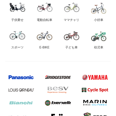
子供乗せ
電動自転車
ママチャリ
小径車
スポーツ
E-BIKE
子ども車
幼児車