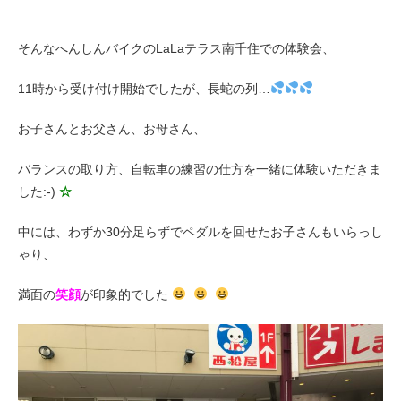
そんなへんしんバイクのLaLaテラス南千住での体験会、
法人様
11時から受け付け開始でしたが、長蛇の列…
法人様向け割引
お子さんとお父さん、お母さん、
その他
バランスの取り方、自転車の練習の仕方を一緒に体験いただきま
した:-)
☆
お問い合わせ
中には、わずか30分足らずでペダルを回せたお子さんもいらっし
ゃり、
会社概要
満面の
笑顔
が印象的でした
個人情報保護