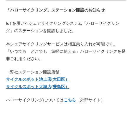
サービス全般
「ハローサイクリング」ステーション開設のお知らせ
修理・メンテナンス工賃
IoTを用いたシェアサイクリングシステム「ハローサイクリン
グ」のステーションを開設しました。
盗難保証
本シェアサイクリングサービスは相互乗り入れが可能です。
「いつでも どこでも 気軽に使える」ハローサイクリングを是
非ご利用ください。
SpotMateログイン
・弊社ステーション開設店舗
オリジナル自転車
サイクルスポット池上店(大田区）
サイクルスポット大塚店(豊島区）
PB全車種カタログ
ハローサイクリングについては
こちら
（外部サイト）
Norwayシリーズ