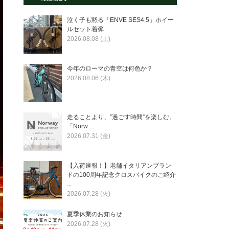
泣く子も黙る「ENVE SES4.5」ホイー
ルセット着弾
2026.08.08 (土)
今年のローマの青空は何色か？
2026.08.06 (木)
走ることより、”過ごす時間”を楽しむ。
「Norw ...
2026.07.31 (金)
【入荷速報！】老舗イタリアンブラン
ドの100周年記念クロスバイクのご紹介
...
2026.07.28 (火)
夏季休業のお知らせ
2026.07.28 (火)