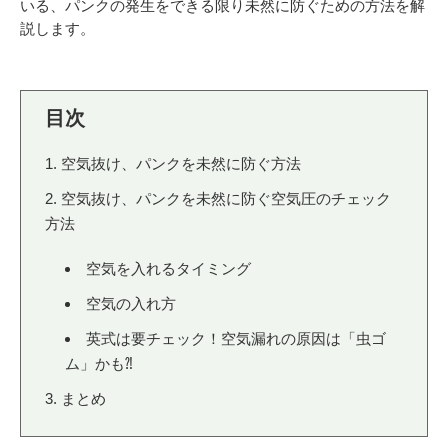
いる、パンクの発生をできる限り未然に防ぐための方法を解
eVita
説します。
コンテンツ
店舗ブログ
空気抜け、パンクを未然に防ぐ方法
イベント
空気抜け、パンクを未然に防ぐ空気圧のチェック
方法
特集
空気を入れるタイミング
空気の入れ方
メディア
英式は要チェック！空気漏れの原因は「虫ゴ
ム」かも⁈
求人情報
まとめ
募集中の求人情報