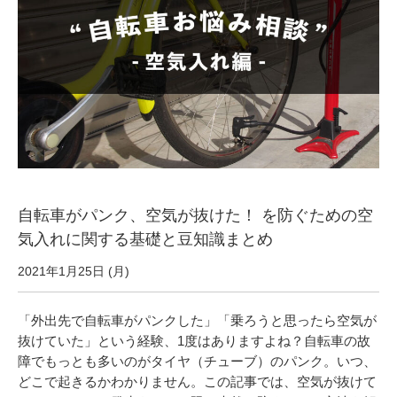
サービス全般
修理・メンテナンス工賃
盗難保証
SpotMateログイン
自転車がパンク、空気が抜けた！ を防ぐための空
オリジナル自転車
気入れに関する基礎と豆知識まとめ
2021年1月25日 (月)
PB全車種カタログ
「外出先で自転車がパンクした」「乗ろうと思ったら空気が
抜けていた」という経験、1度はありますよね？自転車の故
Norwayシリーズ
障でもっとも多いのがタイヤ（チューブ）のパンク。いつ、
どこで起きるかわかりません。この記事では、空気が抜けて