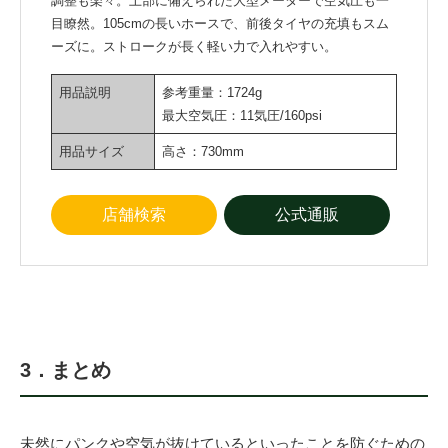
調整も楽々。上部に備えられた大型メーターで空気圧も一
目瞭然。105cmの長いホースで、前後タイヤの充填もスム
ーズに。ストロークが長く軽い力で入れやすい。
用品説明
参考重量：1724g
最大空気圧：11気圧/160psi
用品サイズ
高さ：730mm
店舗検索
公式通販
3．まとめ
未然にパンクや空気が抜けているといったことを防ぐための