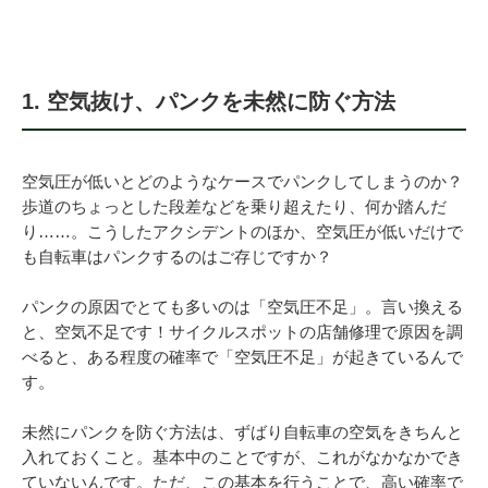
法人様
1. 空気抜け、パンクを未然に防ぐ方法
法人様向け割引
空気圧が低いとどのようなケースでパンクしてしまうのか？
その他
歩道のちょっとした段差などを乗り超えたり、何か踏んだ
り……。こうしたアクシデントのほか、空気圧が低いだけで
お問い合わせ
も自転車はパンクするのはご存じですか？
パンクの原因でとても多いのは「空気圧不足」。言い換える
会社概要
と、空気不足です！サイクルスポットの店舗修理で原因を調
べると、ある程度の確率で「空気圧不足」が起きているんで
す。
個人情報保護
未然にパンクを防ぐ方法は、ずばり自転車の空気をきちんと
入れておくこと。基本中のことですが、これがなかなかでき
ていないんです。ただ、この基本を行うことで、高い確率で