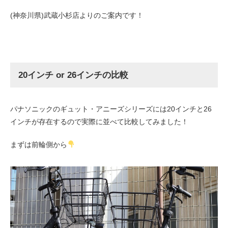
eVita
(神奈川県)武蔵小杉店よりのご案内です！
コンテンツ
店舗ブログ
20インチ or 26インチの比較
イベント
パナソニックのギュット・アニーズシリーズには20インチと26
インチが存在するので実際に並べて比較してみました！
特集
まずは前輪側から
メディア
求人情報
募集中の求人情報