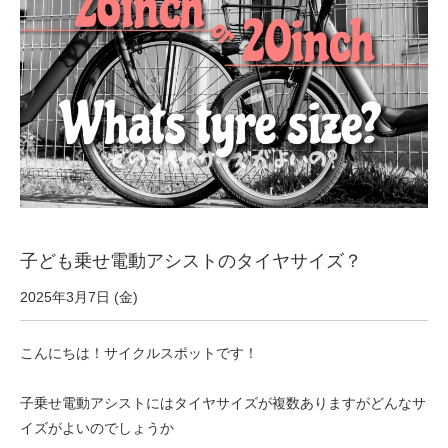
サービス全般
修理・メンテナンス工賃
盗難保証
SpotMateログイン
子ども乗せ電動アシストのタイヤサイズ？
オリジナル自転車
2025年3月7日 (金)
PB全車種カタログ
こんにちは！サイクルスポットです！
Norwayシリーズ
子乗せ電動アシストにはタイヤサイズが複数ありますがどんなサ
イズがよいのでしょうか