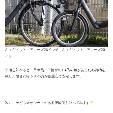
法人様
法人様向け割引
その他
左：ギュット・アニーズ26インチ 右：ギュット・アニーズ20
インチ
お問い合わせ
車輪を並べると一目瞭然、車輪が約1.4倍の差があるため荷物を
会社概要
載せた場合20インチの方が低重心で安定します。
個人情報保護
次に、子ども乗せシートのある後輪側も並べてみます