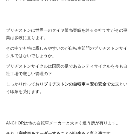
法人様
ブリヂストンは世界一のタイヤ販売実績を誇る会社ですがその事
法人様向け割引
業は多岐に亘ります。
その中でも特に親しみやすいのが自転車部門のブリヂストンサイ
その他
クルではないでしょうか。
ブリヂストンサイクルは国民の足であるシティサイクルを今も自
お問い合わせ
社工場で厳しい管理の下
しっかり作っており
ブリヂストンの自転車＝安心安全で丈夫
とい
会社概要
う印象を受けます。
個人情報保護
ANCHORは他の自転車メーカーと大きく違う所が有ります。
それは
完成車をオーダーすることが出来ると言う事
です。