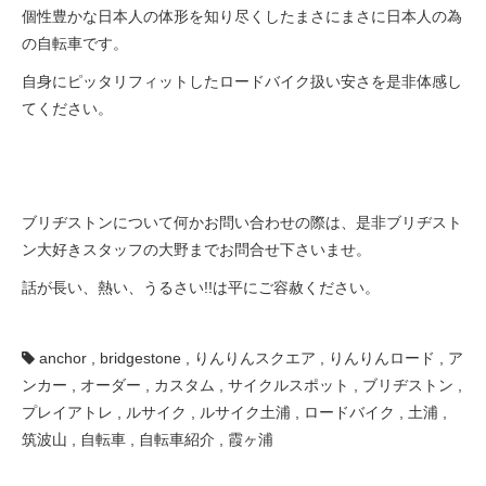
個性豊かな日本人の体形を知り尽くしたまさにまさに日本人の為
の自転車です。
自身にピッタリフィットしたロードバイク扱い安さを是非体感し
てください。
ブリヂストンについて何かお問い合わせの際は、是非ブリヂスト
ン大好きスタッフの大野までお問合せ下さいませ。
話が長い、熱い、うるさい!!は平にご容赦ください。
anchor
,
bridgestone
,
りんりんスクエア
,
りんりんロード
,
ア
ンカー
,
オーダー
,
カスタム
,
サイクルスポット
,
ブリヂストン
,
プレイアトレ
,
ルサイク
,
ルサイク土浦
,
ロードバイク
,
土浦
,
筑波山
,
自転車
,
自転車紹介
,
霞ヶ浦