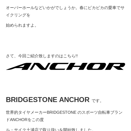
eVita
オーバーホールなどいかがでしょうか。春にピカピカの愛車でサ
イクリングを
コンテンツ
始められますよ。
店舗ブログ
さて、今回ご紹介致しますのはこちら!!
イベント
特集
メディア
BRIDGESTONE ANCHOR
です。
世界的タイヤメーカーBRIDGESTONE のスポーツ自転車ブラン
求人情報
ドANCHORをこの度
ル・サイク土浦店で取り扱いを開始致しました。
募集中の求人情報