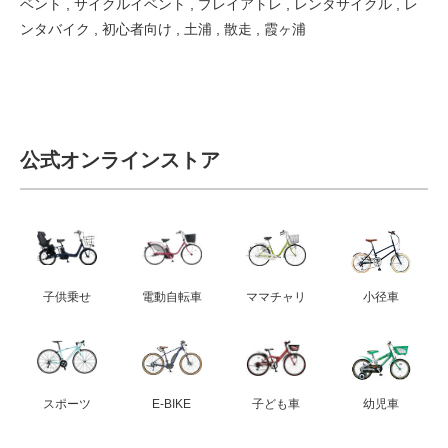
ベント
,
サイクルイベント
,
プレイアトレ
,
レンタサイクル
,
レ
ンタバイク
,
初心者向け
,
土浦
,
散走
,
霞ヶ浦
公式オンラインストア
子供乗せ
電動自転車
ママチャリ
小径車
スポーツ
E-BIKE
子ども車
幼児車