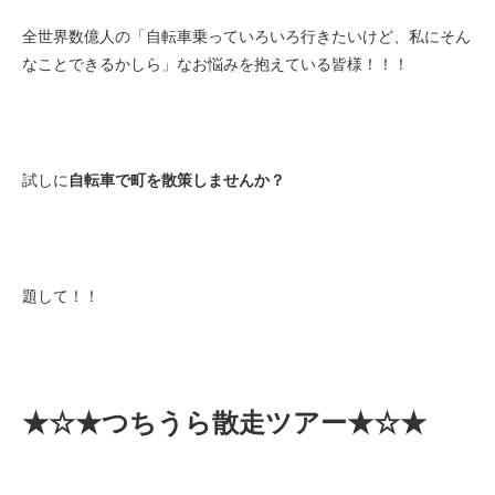
全世界数億人の「自転車乗っていろいろ行きたいけど、私にそん
法人様
なことできるかしら」なお悩みを抱えている皆様！！！
法人様向け割引
試しに
自転車で町を散策しませんか？
その他
お問い合わせ
題して！！
会社概要
個人情報保護
★☆★つちうら散走ツアー★☆★