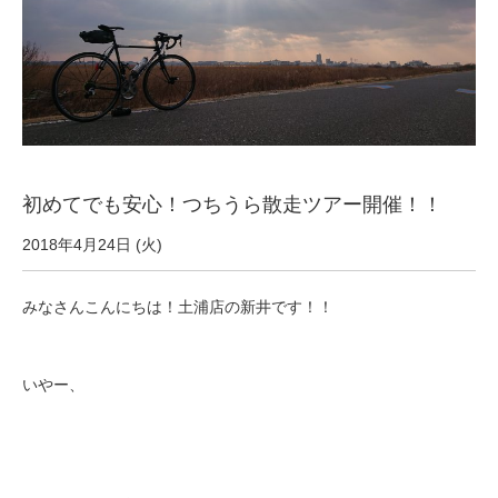
サービス全般
修理・メンテナンス工賃
盗難保証
初めてでも安心！つちうら散走ツアー開催！！
SpotMateログイン
2018年4月24日 (火)
オリジナル自転車
みなさんこんにちは！土浦店の新井です！！
PB全車種カタログ
いやー、
Norwayシリーズ