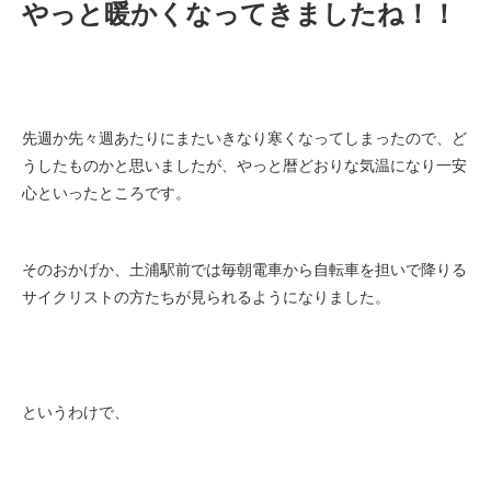
やっと暖かくなってきましたね！！
eVita
コンテンツ
先週か先々週あたりにまたいきなり寒くなってしまったので、ど
店舗ブログ
うしたものかと思いましたが、やっと暦どおりな気温になり一安
心といったところです。
イベント
そのおかげか、土浦駅前では毎朝電車から自転車を担いで降りる
特集
サイクリストの方たちが見られるようになりました。
メディア
というわけで、
求人情報
募集中の求人情報