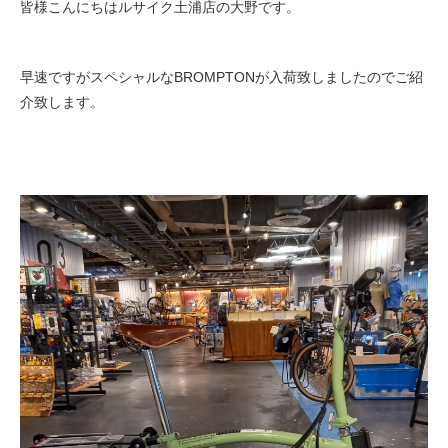
皆様こんにちはルサイク土浦店の大野です。
eVita
コンテンツ
早速ですがスペシャルなBROMPTONが入荷致しましたのでご紹
介致します。
店舗ブログ
イベント
特集
メディア
求人情報
募集中の求人情報