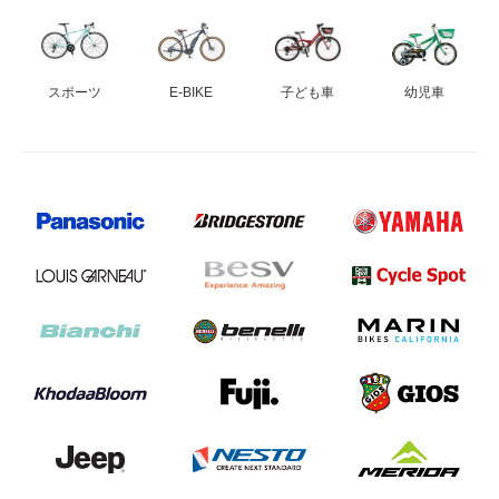
スポーツ
E-BIKE
子ども車
幼児車