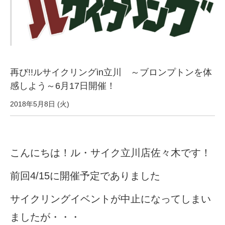
サービス全般
修理・メンテナンス工賃
盗難保証
再び!!ルサイクリングin立川 ～ブロンプトンを体
感しよう～6月17日開催！
SpotMateログイン
2018年5月8日 (火)
オリジナル自転車
こんにちは！ル・サイク立川店佐々木です！
PB全車種カタログ
前回4/15に開催予定でありました
Norwayシリーズ
サイクリングイベントが中止になってしまい
ましたが・・・