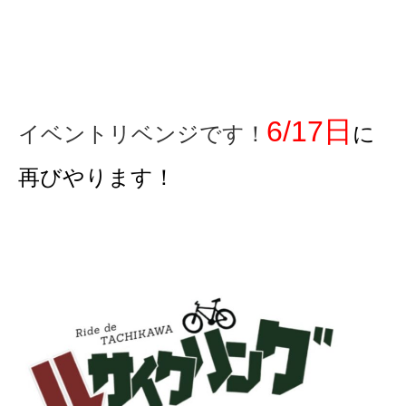
eVita
コンテンツ
店舗ブログ
6/17日
イベントリベンジです！
に
再びやります！
イベント
特集
メディア
求人情報
募集中の求人情報