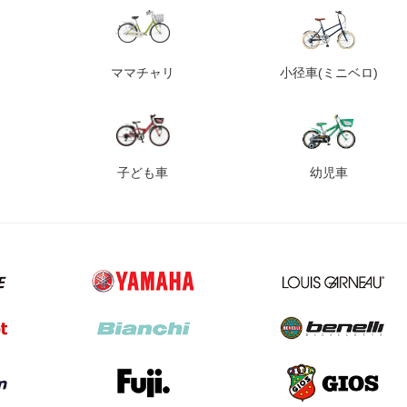
ママチャリ
小径車
(ミニベロ)
子ども車
幼児車