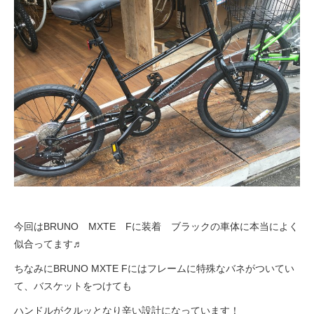
法人様
法人様向け割引
その他
お問い合わせ
会社概要
今回はBRUNO MXTE Fに装着 ブラックの車体に本当によく
似合ってます♬
個人情報保護
ちなみにBRUNO MXTE Fにはフレームに特殊なバネがついてい
て、バスケットをつけても
ハンドルがクルッとなり辛い設計になっています！