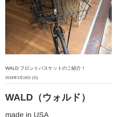
サービス全般
修理・メンテナンス工賃
盗難保証
SpotMateログイン
WALD フロントバスケットのご紹介！
オリジナル自転車
2018年3月18日 (日)
PB全車種カタログ
WALD（ウォルド）
Norwayシリーズ
made in USA