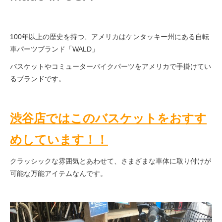
eVita
コンテンツ
100年以上の歴史を持つ、アメリカはケンタッキー州にある自転
車パーツブランド「WALD」
店舗ブログ
バスケットやコミューターバイクパーツをアメリカで手掛けてい
るブランドです。
イベント
渋谷店ではこのバスケットをおすす
特集
めしています！！
クラッシックな雰囲気とあわせて、さまざまな車体に取り付けが
メディア
可能な万能アイテムなんです。
求人情報
募集中の求人情報