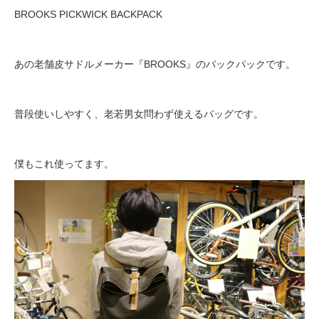
BROOKS PICKWICK BACKPACK
法人様
あの老舗皮サドルメーカー『BROOKS』のバックパックです。
法人様向け割引
普段使いしやすく、老若男女問わず使えるバッグです。
その他
僕もこれ使ってます。
お問い合わせ
会社概要
個人情報保護