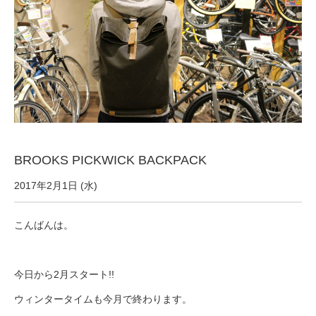
サービス全般
修理・メンテナンス工賃
盗難保証
SpotMateログイン
BROOKS PICKWICK BACKPACK
2017年2月1日 (水)
オリジナル自転車
こんばんは。
PB全車種カタログ
今日から2月スタート!!
Norwayシリーズ
ウィンタータイムも今月で終わります。