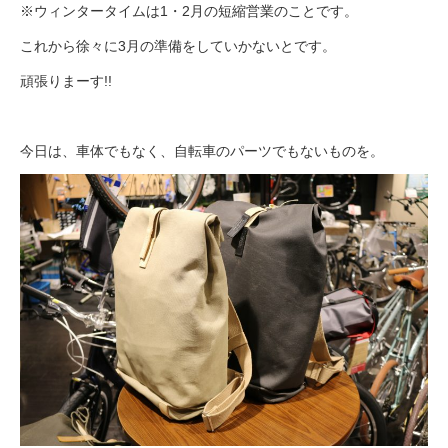
eVita
※ウィンタータイムは1・2月の短縮営業のことです。
これから徐々に3月の準備をしていかないとです。
コンテンツ
頑張りまーす!!
店舗ブログ
今日は、車体でもなく、自転車のパーツでもないものを。
イベント
特集
メディア
求人情報
募集中の求人情報