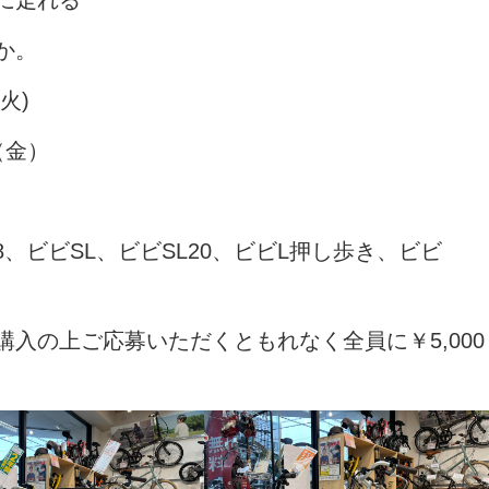
に走れる
か。
火)
（金）
8、ビビSL、ビビSL20、ビビL押し歩き、ビビ
入の上ご応募いただくともれなく全員に￥5,000