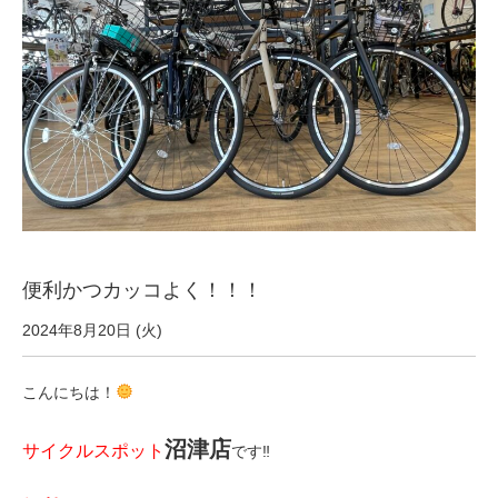
サービス全般
修理・メンテナンス工賃
盗難保証
SpotMateログイン
便利かつカッコよく！！！
オリジナル自転車
2024年8月20日 (火)
PB全車種カタログ
こんにちは！
Norwayシリーズ
沼津店
サイクルスポット
です‼