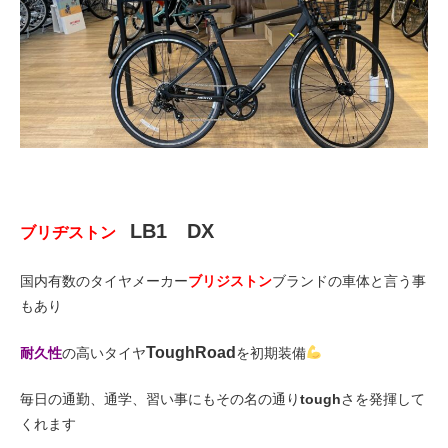
LB1 DX
ブリヂストン
国内有数のタイヤメーカー
ブリジストン
ブランドの車体と言う事
もあり
ToughRoad
耐久性
の高いタイヤ
を初期装備
毎日の通勤、通学、習い事にもその名の通り
tough
さを発揮して
くれます