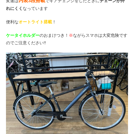
内装3段搭載
変速は
でギアチェンジをしたときに
チェーンが外
れにくく
なっています
便利な
オートライト搭載
！
ケータイホルダー
のおまけつき！
※
ながらスマホは大変危険です
のでご注意ください!!