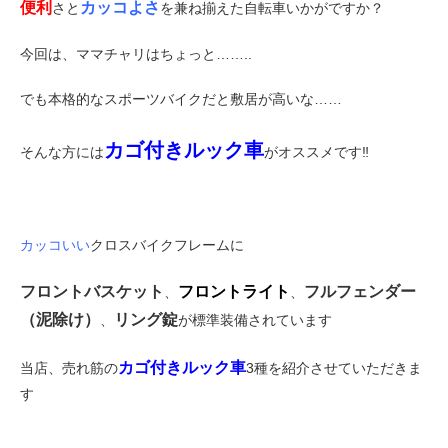
便利
カッコよさ
さと
を兼ね揃えた自転車いかがですか？
eVita
今回は、ママチャリはちょっと……..
コンテンツ
でも本格的なスポーツバイクだと敷居が高いな……
店舗ブログ
カゴ付きルック車
そんな方には
がオススメです‼
イベント
カッコいい
クロスバイクフレームに
特集
フロントバスケット
フロントライト
フルフェンダー
、
、
（泥除け）
リング錠
、
が標準装備されています
メディア
カゴ付きルック車
当店、売れ筋の
3種を紹介させていただきま
求人情報
す
募集中の求人情報