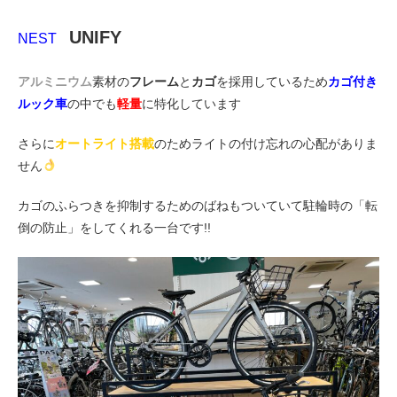
UNIFY
NEST
法人様
アルミニウム
素材の
フレーム
と
カゴ
を採用しているため
カゴ付き
法人様向け割引
ルック車
の中でも
軽量
に特化しています
さらに
オートライト搭載
のためライトの付け忘れの心配がありま
その他
せん
カゴのふらつきを抑制するためのばねもついていて駐輪時の「転
お問い合わせ
倒の防止」をしてくれる一台です!!
会社概要
個人情報保護