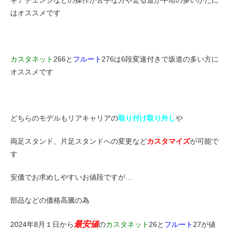
はオススメです
カスタネット
266と
フルート
276は6段変速付きで坂道の多い方に
オススメです
どちらのモデルもリアキャリアの
取り付け取り外し
や
両足スタンド、片足スタンドへの変更など
カスタマイズ
が可能で
す
安価でお求めしやすいお値段ですが…
部品などの価格高騰の為
最安値
2024年8月１日から
の
カスタネット
26と
フルート
27が値