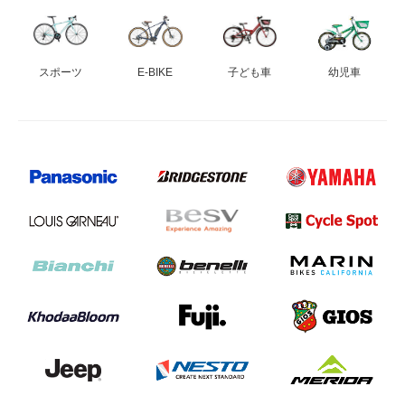
スポーツ
E-BIKE
子ども車
幼児車