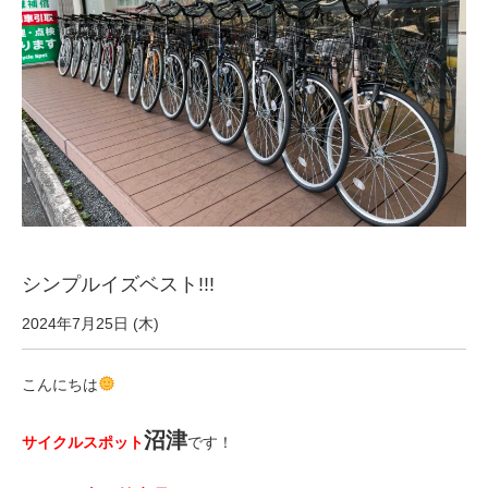
サービス全般
修理・メンテナンス工賃
盗難保証
SpotMateログイン
シンプルイズベスト!!!
オリジナル自転車
2024年7月25日 (木)
PB全車種カタログ
こんにちは
Norwayシリーズ
沼津
サイクルスポット
です！