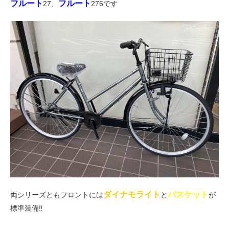
フルート
フルート
27、
276です
法人様
法人様向け割引
その他
お問い合わせ
会社概要
個人情報保護
ダイナモライト
バスケット
両シリーズともフロントには
と
が
標準装備‼