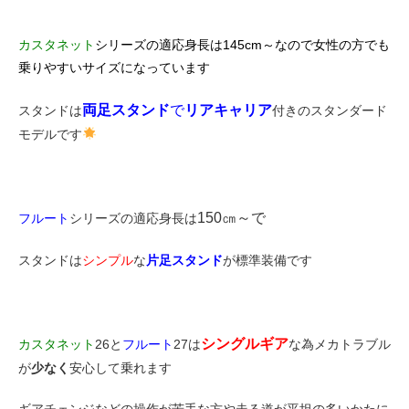
カスタネット
シリーズの適応身長は145cm～なので女性の方でも
乗りやすいサイズになっています
両足スタンド
で
リアキャリア
スタンドは
付きのスタンダード
モデルです
150㎝～で
フルート
シリーズの適応身長は
スタンドは
シンプル
な
片足スタンド
が標準装備です
シングルギア
カスタネット
26と
フルート
27は
な為メカトラブル
が
少なく
安心して乗れます
ギアチェンジなどの操作が苦手な方や走る道が平坦の多いかたに