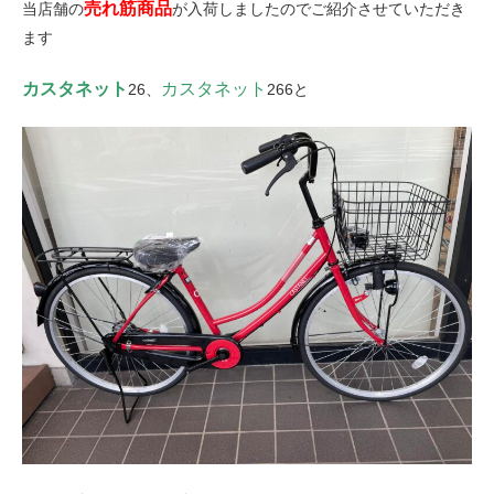
売れ筋商品
当店舗の
が入荷しましたのでご紹介させていただき
eVita
ます
コンテンツ
カスタネット
カスタネット
26、
266と
店舗ブログ
イベント
特集
メディア
求人情報
募集中の求人情報