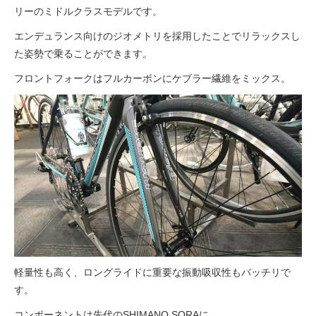
eVita
リーのミドルクラスモデルです。
エンデュランス向けのジオメトリを採用したことでリラックスし
コンテンツ
た姿勢で乗ることができます。
フロントフォークはフルカーボンにケブラー繊維をミックス。
店舗ブログ
イベント
特集
メディア
軽量性も高く、ロングライドに重要な振動吸収性もバッチリで
求人情報
す。
コンポーネントは先代のSHIMANO SORAに、
募集中の求人情報