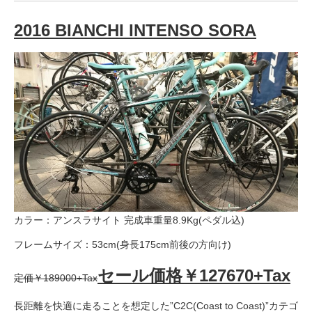
サービス全般
2016 BIANCHI INTENSO SORA
修理・メンテナンス工賃
盗難保証
SpotMateログイン
オリジナル自転車
カラー：アンスラサイト 完成車重量8.9Kg(ペダル込)
PB全車種カタログ
フレームサイズ：53cm(身長175cm前後の方向け)
Norwayシリーズ
セール価格￥127670+Tax
定価￥189000+Tax
長距離を快適に走ることを想定した”C2C(Coast to Coast)”カテゴ