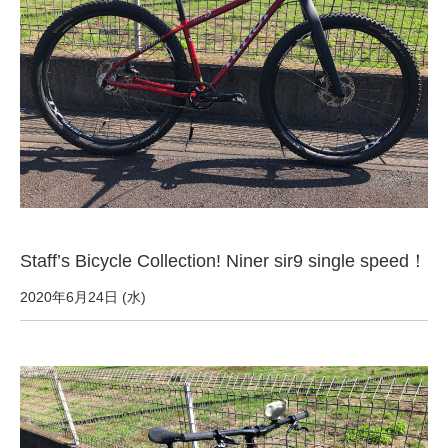
サービス全般
修理・メンテナンス工賃
盗難保証
SpotMateログイン
Staff’s Bicycle Collection! Niner sir9 single speed！
オリジナル自転車
2020年6月24日 (水)
PB全車種カタログ
Norwayシリーズ