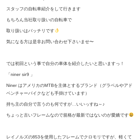
スタッフの自転車紹介をして行きます
法人様
もちろん当社取り扱いの自転車で
取り扱いはバッチリです
法人様向け割引
気になる方は是非お問い合わせ下さいませ〜
その他
では初回という事で自分の車体を紹介したいと思いますっ！
お問い合わせ
「niner sir9 」
Niner はアメリカのMTBを主体とするブランド（グラベルやアド
ベンチャーバイクなども手掛けています）
会社概要
持ち主の自分で言うのも何ですが…いいっすね～♪
ちょっと古いフレームなので規格が最新ではないのが愛嬌です
個人情報保護
レイノルズの853を使用したフレームでクロモリですが、軽くて