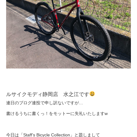
eVita
コンテンツ
店舗ブログ
イベント
特集
ルサイクモディ静岡店 水之江です
メディア
連日のブログ連投で申し訳ないですが…
書けるうちに書くっ！をモットーに失礼いたしますw
求人情報
今日は「Staff’s Bicycle Collection」と題しまして
募集中の求人情報