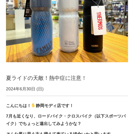
サービス全般
修理・メンテナンス工賃
盗難保証
SpotMateログイン
夏ライドの天敵！熱中症に注意！
オリジナル自転車
2024年6月30日 (日)
PB全車種カタログ
こんにちは！
静岡モディ店です！
7月も近くなり、ロードバイク・クロスバイク（以下スポーツバ
Norwayシリーズ
イク）でちょっと遠出してみようかな？
そんな風に思う方も増えて来ている頃合いかと思います。