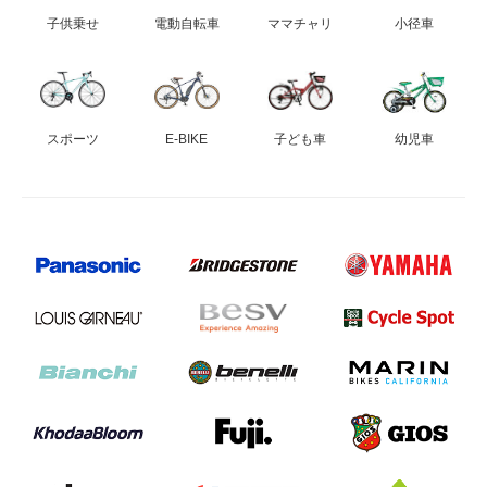
子供乗せ
電動自転車
ママチャリ
小径車
スポーツ
E-BIKE
子ども車
幼児車