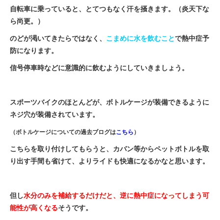
自転車に乗っていると、とてつもなく汗を掻きます。（炎天下な
ら尚更。）
法人様
のどが渇いてきたらではなく、
こまめに水を飲むこと
で熱中症予
防になります。
法人様向け割引
信号停車時などに意識的に飲むようにしていきましょう。
その他
スポーツバイクのほとんどが、ボトルケージが装備できるように
ネジ穴が装備されています。
お問い合わせ
（ボトルケージについての過去ブログは
こちら
）
会社概要
こちらを取り付けしてもらうと、カバン等からペットボトルを取
り出す手間も省けて、よりライドも快適になるかなと思います。
個人情報保護
但し
水分のみを補給するだけだと、逆に熱中症になってしまう可
能性が高くなる
そうです。