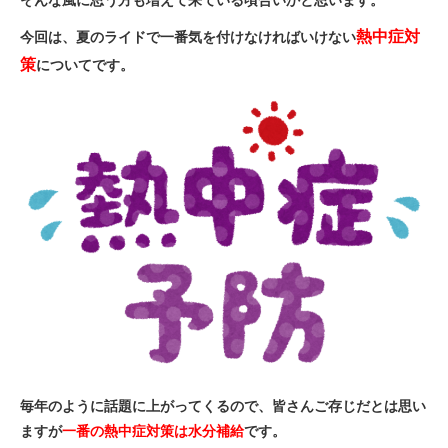
eVita
熱中症対
今回は、夏のライドで一番気を付けなければいけない
策
についてです。
コンテンツ
店舗ブログ
イベント
特集
メディア
求人情報
毎年のように話題に上がってくるので、皆さんご存じだとは思い
ますが
一番の熱中症対策は水分補給
です。
募集中の求人情報