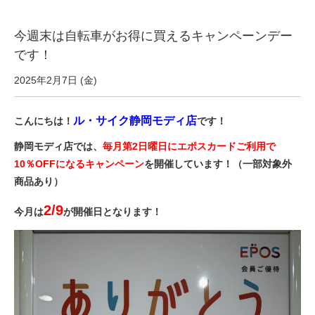
eVita
今週末は自転車がお得に買えるキャンペーンデー
コンテンツ
です！
2025年2月7日 (金)
店舗ブログ
ル・サイク静岡モディ店
こんにちは！
です！
イベント
静岡モディ店では、
毎月第2日曜日にエポスカードご利用で
10％OFFになるキャンペーン
を開催しています！（一部対象外
商品あり）
特集
2/9
今月は
が開催日となります！
メディア
求人情報
募集中の求人情報