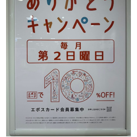
サービス全般
修理・メンテナンス工賃
盗難保証
SpotMateログイン
オリジナル自転車
PB全車種カタログ
Norwayシリーズ