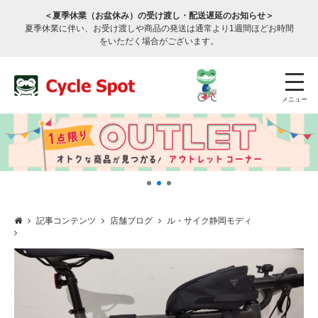
＜夏季休業（お盆休み）の受け渡し・配送遅延のお知らせ＞
夏季休業に伴い、お受け渡しや商品の発送は通常より1週間ほどお時間
をいただく場合がございます。
メニュー
記事コンテンツ
店舗ブログ
ル・サイク静岡モディ
店舗検索
公式通販
ログイン
サービスのご案内