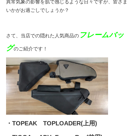
異常気象の影響を肌で感じるような日々ですが、皆さま
eVita
いかがお過ごしでしょうか？
コンテンツ
フレームバッ
さて、当店での隠れた人気商品の
店舗ブログ
グ
のご紹介です
！
イベント
特集
メディア
求人情報
・TOPEAK TOPLOADER(上用)
募集中の求人情報