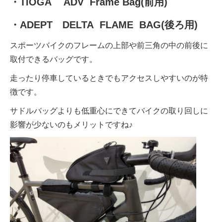
・TIOGA ADV Frame Bag(前用)
・ADEPT DELTA FLAME BAG(後ろ用)
法人様
スポーツバイクのフレームの上部や前三角の中の前後に
法人様向け割引
取付できるバッグです。
走ったり停車しているときでもアクセスしやすいのが特
その他
徴です。
サドルバッグよりも低重心にできてバイクの取り回しに
お問い合わせ
影響が少ないのもメリットですね♪
会社概要
個人情報保護