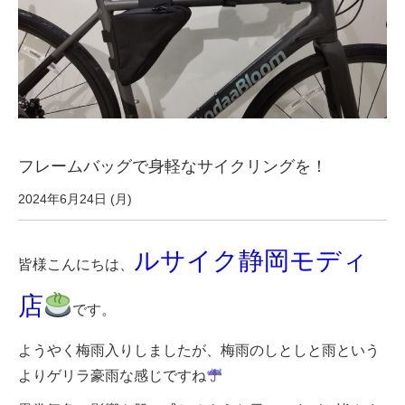
サービス全般
修理・メンテナンス工賃
盗難保証
フレームバッグで身軽なサイクリングを！
SpotMateログイン
2024年6月24日 (月)
オリジナル自転車
ルサイク静岡モディ
皆様こんにちは、
PB全車種カタログ
店
です。
ようやく梅雨入りしましたが、梅雨のしとしと雨という
Norwayシリーズ
よりゲリラ豪雨な感じですね