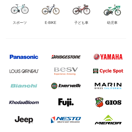
スポーツ
E-BIKE
子ども車
幼児車