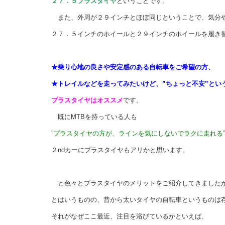
２７．５プラスタイヤ
ということです。
また、外周が２９インチとほぼ同じということで、気分
２７．５インチのホイールと２９インチのホイールを履き
★乗り心地の良さや安定感のある自転車をご希望の方、
★トレイルなどを走ってみたいけど、”ちょっと不安”と
い
プラスタイヤはオススメ
です
。
既にMTBを持っている人も
”プラスタイヤの方が、ラインを気にしないでラクに走れる”
２ndカーにプラスタイヤもアリかと思います。
と色々とプラスタイヤのメリットをご紹介してきました
とはいうものの、昔から太いタイヤの自転車というものは
それがなぜここ最近、注目を浴びているかといえば、