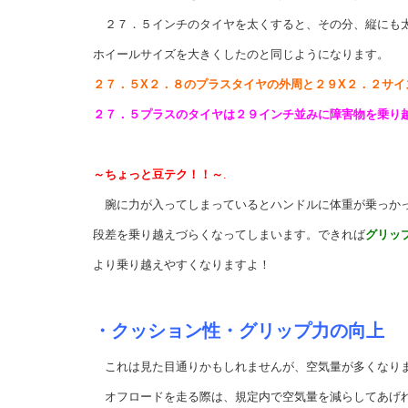
２７．５インチのタイヤを太くすると、その分、縦にも太
ホイールサイズを大きくしたのと同じようになります。
２７．５X２．８のプラスタイヤの外周と２９X２．２サイ
２７．５プラスのタイヤは２９インチ並みに障害物を乗り
～ちょっと豆テク！！～
.
腕に力が入ってしまっているとハンドルに体重が乗っか
段差を乗り越えづらくなってしまいます。できれば
グリッ
より乗り越えやすくなりますよ！
・クッション性・グリップ力の向上
これは見た目通りかもしれませんが、空気量が多くなり
オフロードを走る際は、規定内で空気量を減らしてあげ