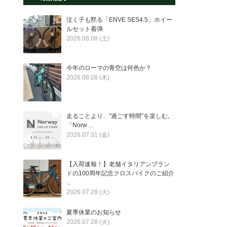
泣く子も黙る「ENVE SES4.5」ホイー
ルセット着弾
2026.08.08 (土)
今年のローマの青空は何色か？
2026.08.06 (木)
走ることより、”過ごす時間”を楽しむ。
「Norw ...
2026.07.31 (金)
【入荷速報！】老舗イタリアンブラン
ドの100周年記念クロスバイクのご紹介
...
2026.07.28 (火)
夏季休業のお知らせ
2026.07.28 (火)