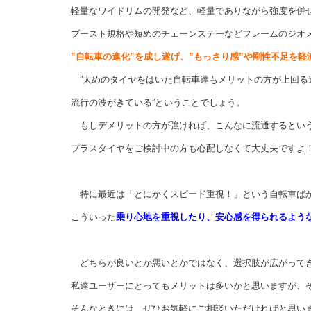
軽量なワイドリムの開発など、軽量でありながら強度を併
ブースト規格や短めのチェーンステーなどフレームのジオ
”自転車の進化”を成し遂げ、”もっさり感”や剛性不足を
”太めのタイヤをはいた自転車達もメリットの方が上回る
流行の波がきている”ということでしょう。
もしデメリットの方が強ければ、こんなに流通するとい
プラスタイヤをご検討中の方も心配しなくて大丈夫ですよ
特に最近は「とにかくスピード重視！」という自転車ば
こういった
乗り心地を重視したり、安心感を得られるよう
どちらが良いとか悪いとかではなく、選択肢が広がって
私達ユーザーにとってもメリットは多いかと思いますが、
そんなときには、ぜひお気軽にご相談いただければと思い