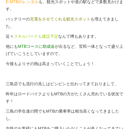
E-MTBのレンタル
も、観光スポットや道の駅などで多数見かけま
eVita
す。
バッテリーの
充電をさせてくれる観光スポット
も増えてきまし
コンテンツ
た。
近々
スキルパークも建設予定
なんて噂もあります。
店舗ブログ
他にも
MTBコースに助成金
が出るなど、官民一体となって盛り上
げていこうとしていますので、
イベント
今後もよりその熱は高まっていくことでしょう！
特集
三島店でも流行の兆しはビシビシと伝わってきておりまして、
昨年はロードバイクよりもMTBの方がたくさん売れている状況で
メディア
す！
三島の学生達の間でもMTBの乗車率は相当高くなってきました
求人情報
し、
募集中の求人情報
女性のお客様にもMTBをご購入いただくことが多くなってきてい