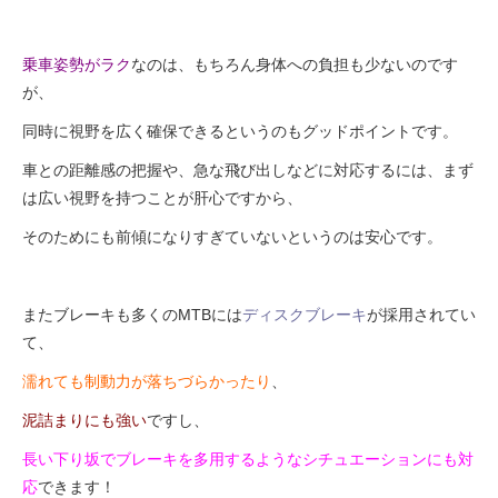
乗車姿勢がラク
なのは、もちろん身体への負担も少ないのです
が、
同時に視野を広く確保できるというのもグッドポイントです。
車との距離感の把握や、急な飛び出しなどに対応するには、まず
は広い視野を持つことが肝心ですから、
そのためにも前傾になりすぎていないというのは安心です。
またブレーキも多くのMTBには
ディスクブレーキ
が採用されてい
て、
濡れても制動力が落ちづらかったり
、
泥詰まりにも強い
ですし、
長い下り坂でブレーキを多用するようなシチュエーションにも対
応
できます！