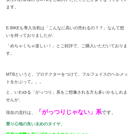
ます。
法人様
E-BIKEも導入当初は「こんなに高いの売れるの？？」なんて想
法人様向け割引
いを持っておりましたが、
「めちゃくちゃ楽しい！」とご好評で、ご購入いただいておりま
その他
す。
お問い合わせ
MTBというと、プロテクターをつけて、フルフェイスのヘルメッ
トをかぶって。。。
会社概要
と、いわゆる「がっつり」系をご想像される方も多いかもしれま
せんが、
個人情報保護
「がっつりじゃない」系
、
です
。
現在の流行は
乗り心地の良い太めのタイヤ、