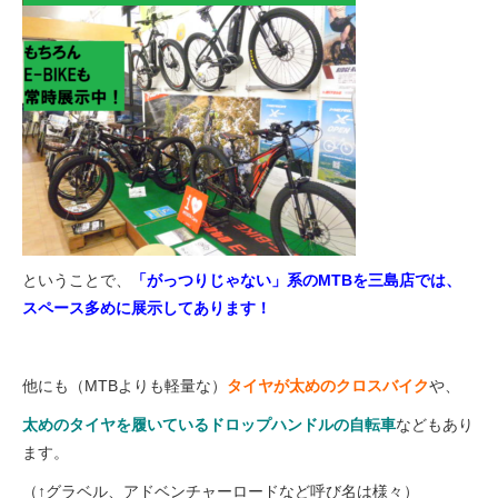
ということで
、
「がっつりじゃない」系のMTBを三島店では、
スペース多めに展示してあります！
他にも（MTBよりも軽量な）
タイヤが太めのクロスバイク
や、
太めのタイヤを履いているドロップハンドルの自転車
などもあり
ます。
（↑グラベル、アドベンチャーロードなど呼び名は様々）