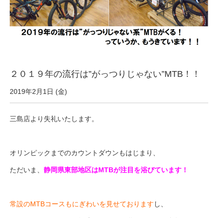
サービス全般
修理・メンテナンス工賃
盗難保証
２０１９年の流行は”がっつりじゃない”MTB！！
2019年2月1日 (金)
SpotMateログイン
三島店より失礼いたします。
オリジナル自転車
オリンピックまでのカウントダウンもはじまり、
PB全車種カタログ
ただいま、
静岡県東部地区はMTBが注目を浴びています！
Norwayシリーズ
常設のMTBコースもにぎわいを見せております
し、