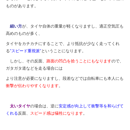
ものがあります。
細い方
が、
タイヤ自体の重量が軽くなりますし、適正空気圧も
高めのものが多く、
タイヤをカチカチにすることで、より抵抗が少なく走ってくれ
る
”スピード重視派”
ということになります。
しかし、その反面、
路面の凹凸を拾うことにもなります
ので
、
ガタガタ道などを走る場合には
より注意が必要になりますし、段差などでは自転車にも本人にも
衝撃が伝わりやすくなります
。
太いタイヤ
の場合は、逆に
安定感が向上して衝撃等を和らげて
くれる
反面
、
スピード感は犠牲になります
。