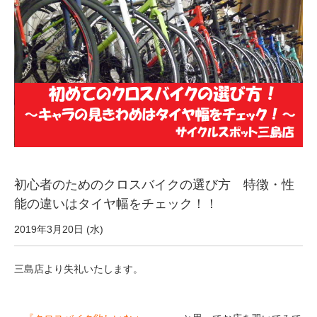
サービス全般
修理・メンテナンス工賃
盗難保証
SpotMateログイン
初心者のためのクロスバイクの選び方 特徴・性
オリジナル自転車
能の違いはタイヤ幅をチェック！！
PB全車種カタログ
2019年3月20日 (水)
三島店より失礼いたします。
Norwayシリーズ