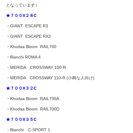
となっています）
★７００X２８C
・GIANT ESCAPE R3
・GIANT ESCAPE RX3
・Khodaa Bloom RAIL700
・Bianchi ROMA 4
・MERIDA CROSSWAY 100-R
・MERIDA CROSSWAY 110-R (小柄な人向け)
★７００X３２C
・Khodaa Bloom RAIL700A
・Khodaa Bloom RAIL700D
★７００X３５C
・Bianchi C-SPORT 1