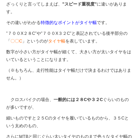
ざっくりと言ってしまえば、
”スピード重視度”
に違いがありま
す。
その違いがわかる
特徴的なポイントがタイヤ幅
です。
”７００X２８C”や”７００X３２C”と表記されている後半部分の
「
〇〇C
」というのが
タイヤ幅
を表しています。
数字が小さい方がタイヤ幅が細くて、大きい方が太いタイヤをは
いているということになります。
（※もちろん、走行性能はタイヤ幅だけで決まるわけではありま
せん。）
クロスバイクの場合、
一般的には２８Cや３２C
ぐらいのもの
が多いですが、
細いものですと２５Cのタイヤを履いているものから、３５Cと
いう太めのもの、
さらにMTBと同じぐらい太いタイヤのものまで色々なタイヤ幅の