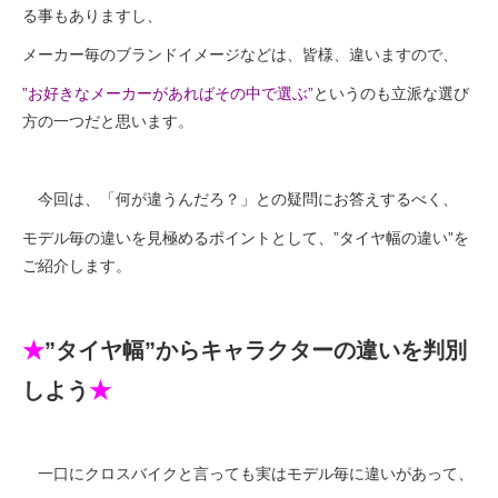
る事もありますし、
メーカー毎のブランドイメージなどは、皆様、違いますので、
法人様
”お好きなメーカーがあれば
その中で選ぶ”
というのも立派な選び
方の一つだと思います。
法人様向け割引
その他
今回は、「何が違うんだろ？」との疑問にお答えするべく、
モデル毎の違いを見極めるポイントとして、”タイヤ幅の違い”を
お問い合わせ
ご紹介します。
会社概要
★
”タイヤ幅”からキャラクターの違いを判別
しよう
★
個人情報保護
一口にクロスバイクと言っても実はモデル毎に違いがあって、