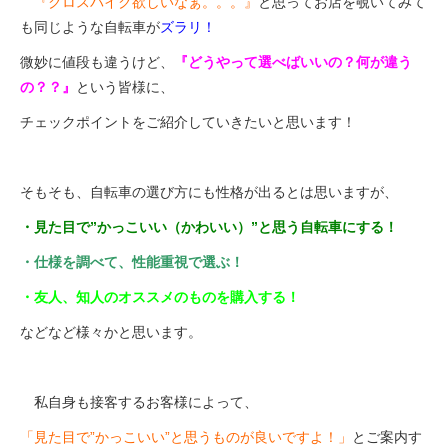
『
クロスバイク欲しいなぁ。。。』
と思ってお店を覗いてみて
eVita
も同じような自転車が
ズラリ！
微妙に値段も違うけど、
『どうやって選べばいいの？何が違う
コンテンツ
の？？』
という皆様に、
チェックポイントをご紹介していきたいと思います！
店舗ブログ
そもそも、自転車の選び方にも性格が出るとは思いますが、
イベント
・見た目で”かっこいい（かわいい）”と思う自転車にする！
特集
・仕様を調べて、性能重視で選ぶ！
・友人、知人のオススメのものを購入する！
メディア
などなど様々かと思います。
求人情報
私自身も接客するお客様によって、
「見た目で”かっこいい”と思うものが良いですよ！」
とご案内す
募集中の求人情報