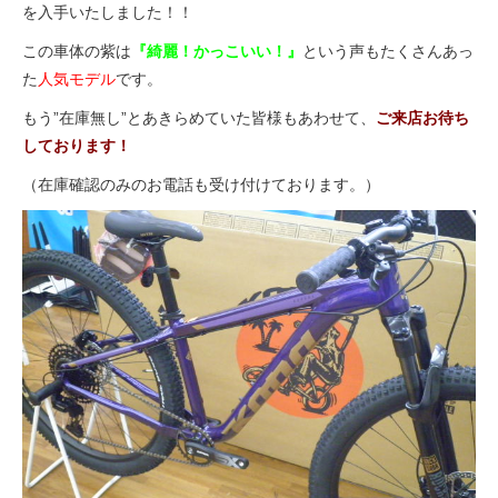
eVita
を入手いたしました！！
この車体の紫は
『綺麗！かっこいい！』
という声もたくさんあっ
コンテンツ
た
人気モデル
です。
もう”在庫無し”とあきらめていた皆様もあわせて、
ご来店お待ち
店舗ブログ
しております！
（在庫確認のみのお電話も受け付けております。
）
イベント
特集
メディア
求人情報
募集中の求人情報