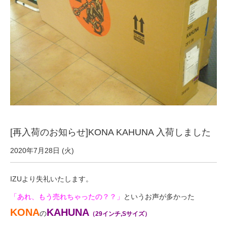
サービス全般
修理・メンテナンス工賃
盗難保証
SpotMateログイン
[再入荷のお知らせ]KONA KAHUNA 入荷しました
オリジナル自転車
2020年7月28日 (火)
PB全車種カタログ
IZUより失礼いたします。
「あれ、もう売れちゃったの？？」
というお声が多かった
Norwayシリーズ
KONA
KAHUNA
の
（29インチ,Sサイズ）