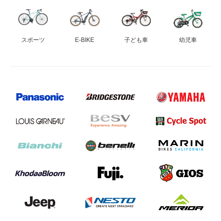
スポーツ
E-BIKE
子ども車
幼児車