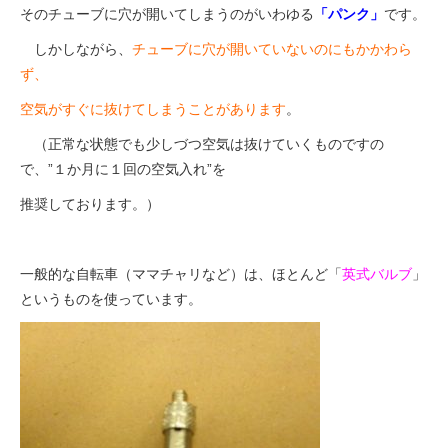
そのチューブに穴が開いてしまうのがいわゆる
「パンク」
です。
しかしながら、
チューブに穴が開いていないのにもかかわら
法人様
ず、
空気がすぐに抜けてしまうことがあります
。
法人様向け割引
（正常な状態でも少しづつ空気は抜けていくものですの
で、”１か月に１回の空気入れ”を
その他
推奨しております。）
お問い合わせ
一般的な自転車（ママチャリなど）は、ほとんど「
英式バルブ
」
というものを使っています。
会社概要
個人情報保護