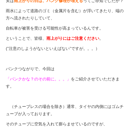
実は
雨上がりの日は、パンク修理が増える
ってご
存知でしたか？
eVita
雨水によって道路のゴミ（金属片を含む）が浮いてきたり、端の
方へ流されたりしていて、
コンテンツ
自転車が被害を受ける可能性が高まっているんです。
店舗ブログ
ということで、皆様、
雨上がりにはご注意ください
。
(”注意のしようがないといえばない”ですが。。。）
イベント
パンクつながりで、今回は
特集
「パンクかな？のその前に。。。」
をご紹介させていただきま
す。
メディア
（チューブレスの場合を除き）通常、タイヤの内側にはゴムチ
求人情報
ューブが入っております。
そのチューブに空気を入れて膨らませているのですが、
募集中の求人情報