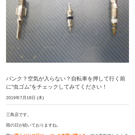
サービス全般
修理・メンテナンス工賃
盗難保証
SpotMateログイン
パンク？空気が入らない？自転車を押して行く前
オリジナル自転車
に”虫ゴム”をチェックしてみてください！
PB全車種カタログ
2019年7月18日 (木)
三島店です。
Norwayシリーズ
雨の日が続いておりますね。