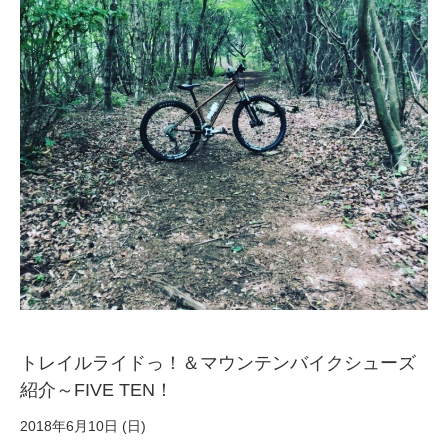
サービス全般
修理・メンテナンス工賃
盗難保証
SpotMateログイン
オリジナル自転車
PB全車種カタログ
トレイルライドっ！＆マウンテンバイクシューズ
紹介～FIVE TEN！
Norwayシリーズ
2018年6月10日 (日)