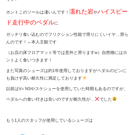
濡れた岩
ハイスピー
ホントこのソールは凄いんです！
や
ド走行中のペダル
に
ガッチリ食い込むのでフリクション性能で滑りにくいイヤ…滑ら
んのです！←本人主観です
（お店の床フロアマット等では意外と滑りますw）自然物にはホ
ントよく食いつきます！
また写真のシューズは約1年使用しておりますがペダルのピンに
も負けず高い耐久性に満足しております
以前はV○ NSやスケシューを使用していた時期もあるのですが、
ペダルへの食い付きは良いのですが耐久性が…
でした
もう1人のスタッフが使用しているシューズは