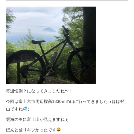
eVita
コンテンツ
店舗ブログ
イベント
特集
毎週恒例？になってきましたね〜！
メディア
今回は富士宮市周辺標高1330ｍの山に行ってきました（ほぼ登
山ですね
）
求人情報
雲海の奥に富士山が見えますねぇ
ほんと登りキツかったです
募集中の求人情報