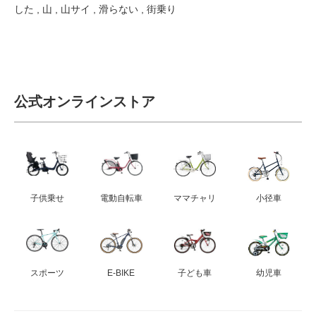
した
,
山
,
山サイ
,
滑らない
,
街乗り
公式オンラインストア
子供乗せ
電動自転車
ママチャリ
小径車
スポーツ
E-BIKE
子ども車
幼児車