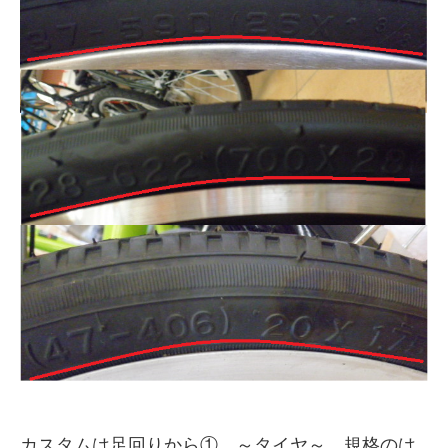
サービス全般
修理・メンテナンス工賃
盗難保証
SpotMateログイン
オリジナル自転車
PB全車種カタログ
Norwayシリーズ
カスタムは足回りから① ～タイヤ～ 規格のは