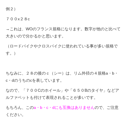
例２）
７００x２８c
→これは、WOのフランス規格になります。数字が他のと比べて
大きいので分かるかと思います。
（ロードバイクやクロスバイクに使われている事が多い規格で
す。）
ちなみに、２８の後のｃ（シー）は、リム外径の４規格a・b・
c・dのうちのcを表しています。
なので、「７００Cのホイール」や「６５０Bのタイヤ」などア
ルファベットも付けて表現されることが多いです。
もちろん、この
a・b・c・dにも互換はありません
ので、ご注意
ください。