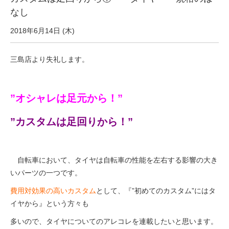
eVita
なし
2018年6月14日 (木)
コンテンツ
三島店より失礼します。
店舗ブログ
”オシャレは足元から！”
イベント
”カスタムは足回りから！”
特集
自転車において、タイヤは自転車の性能を左右する影響の大き
メディア
いパーツの一つです。
費用対効果の高いカスタム
として、『”初めてのカスタム”にはタ
求人情報
イヤから』という方々も
多いので、タイヤについてのアレコレを連載したいと思います。
募集中の求人情報