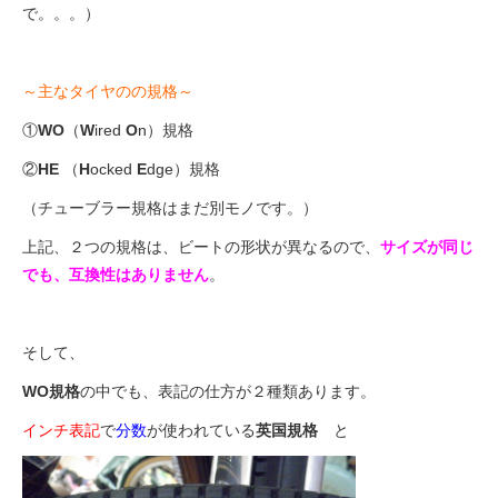
で。。。）
～主なタイヤのの規格～
①
WO
（
W
ired
O
n）規格
②
HE
（
H
ocked
E
dge）規格
（チューブラー規格はまだ別モノです。）
上記、２つの規格は、ビートの形状が異なるので、
サイズが同じ
でも、互換性はありません
。
そして、
WO規格
の中でも、表記の仕方が２種類あります。
インチ表記
で
分数
が使われている
英国規格
と