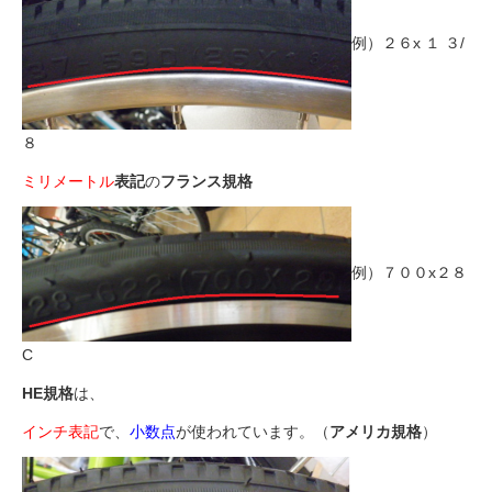
例）２６x １ ３/
８
ミリメートル
表記
の
フランス規格
例）７００x２８
C
HE規格
は、
インチ表記
で、
小数点
が使われています。（
アメリカ規格
）