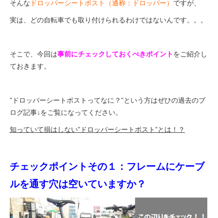
そんな
ドロッパーシートポスト（通称：ドロッパー）
ですが、
eVita
実は、どの自転車でも取り付けられるわけではないんです。。。
コンテンツ
そこで、今回は
事前にチェックしておくべきポイント
をご紹介し
店舗ブログ
ておきます。
イベント
”ドロッパーシートポストってなに？”という方はぜひの過去のブ
ログ記事↓をご覧になってください。
特集
知っていて損はしない”ドロッパーシートポスト”とは！？
メディア
チェックポイントその１：フレームにケーブ
ルを通す穴は空いていますか？
求人情報
募集中の求人情報