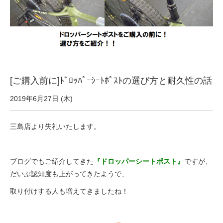
サービス全般
修理・メンテナンス工賃
盗難保証
[ご購入前に]ﾄﾞﾛｯﾊﾟｰｼｰﾄﾎﾟｽﾄの選び方と耐久性の話
2019年6月27日 (木)
SpotMateログイン
三島店より失礼いたします。
オリジナル自転車
PB全車種カタログ
ブログでもご紹介してきた
『ドロッパーシートポスト』
ですが、
だいぶ認知度も上がってきたようで、
取り付けする人も増えてきましたね！
Norwayシリーズ