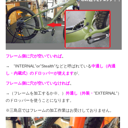
法人様
法人様向け割引
その他
フレーム側に穴が空いていれば
、
→ ”INTERNAL”or”Stealth”などと呼ばれている
中通し（内通
お問い合わせ
し・内蔵式）のドロッパーが使えます
が
、
フレーム側に穴が空いていなければ
、
会社概要
→（フレームを加工するか
※
、）
外通し（外装・
”EXTERNAL”）
のドロッパーを使うことになります。
個人情報保護
※三島店ではフレームの加工作業はお受けしておりません。