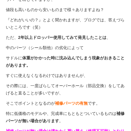
値段も高いものから安いものまで様々ありますよね？
『どれがいいの？』とよく聞かれますが、ブログでは、答えづら
いところです（笑）
ただ、
2年以上ドロッパー使用してみて発見したことは
、
中のパーツ（シール類他）の劣化によって
サドルに
体重がかかった時に沈み込んでしまう現象がおきること
があります。
すぐに使えなくなるわけではありませんが、
その際には、一度ばらしてオーバーホール（部品交換）をしてあ
げると直ることが多いですが、
そこでポイントとなるのが
補修パーツの有無
です。
特に低価格のモデルや、完成車にもともとついているものは
補修
パーツが無い場合があります
。
補修パーツが無い場合は壊れたら買い替え（修理不可能）となり