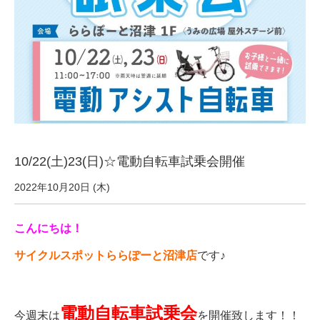
サービス全般
修理・メンテナンス工賃
盗難保証
SpotMateログイン
10/22(土)23(日)☆電動自転車試乗会開催
2022年10月20日 (木)
オリジナル自転車
こんにちは！
PB全車種カタログ
サイクルスポットららぽーと沼津店
です♪
Norwayシリーズ
電動自転車試乗会
今週末は
を開催致します！！