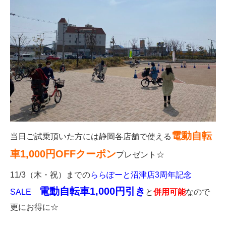
電動自転
当日ご試乗頂いた方には静岡各店舗で使える
車1,000円OFFクーポン
プレゼント☆
11/3（木・祝）までの
ららぽーと沼津店3周年記念
電動自転車1,000円引き
SALE
と
併用可能
なので
更にお得に☆