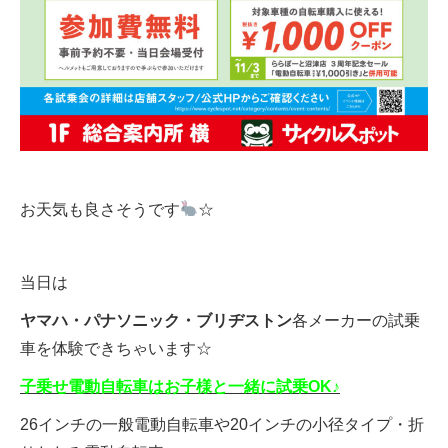
法人様
法人様向け割引
その他
お天気も良さそうです
☆
お問い合わせ
当日は
会社概要
ヤマハ・パナソニック・ブリヂストン
各メーカーの試乗
車を体験できちゃいます☆
個人情報保護
子乗せ電動自転車はお子様と一緒に試乗OK♪
26インチの一般電動自転車や20インチの小径タイプ・折